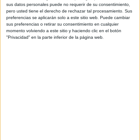
sus datos personales puede no requerir de su consentimiento,
plantas de altura
. Las viviendas serán de
dos y tres
pero usted tiene el derecho de rechazar tal procesamiento. Sus
dormitorios
y se complementarán con dos plantas de
preferencias se aplicarán solo a este sitio web. Puede cambiar
aparcamiento
que sumarán 104 plazas, además de
91
sus preferencias o retirar su consentimiento en cualquier
trasteros
y
nueve locales comerciales.
momento volviendo a este sitio y haciendo clic en el botón
"Privacidad" en la parte inferior de la página web.
El valor estimado del contrato autorizado asciende
exactamente a
15.839.425,91
euros, impuestos excluidos.
La licitación de las obras permitirá iniciar el proceso
administrativo previo al comienzo de la construcción de
una de las promociones públicas más relevantes previstas
en la ciudad en los últimos años.
Según la información facilitada por el Ministerio, el
complejo estará integrado por
cuatro edificios paralelos
,
cada uno compuesto por
dos bloques unidos mediante
galerías de acceso y distribución
.