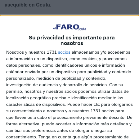
asequible en Ceuta
.
La actuación será ejecutada por
Casa 47,
la Entidad
Estatal de Vivienda dependiente del Ministerio de
Vivienda y Agenda Urbana, y contará con una
inversión
Su privacidad es importante para
de 15,8 millones de euros
.
nosotros
Nosotros y nuestros 1731
socios
almacenamos y/o accedemos
El proyecto forma parte del
Plan de Vivienda Asequible
a información en un dispositivo, como cookies, y procesamos
impulsado por el Gobierno central
y permitirá incorporar
datos personales, como identificadores únicos e información
nuevas viviendas al parque público estatal en una ciudad
estándar enviada por un dispositivo para publicidad y contenido
donde el acceso a la vivienda continúa siendo uno de los
personalizado, medición de publicidad y contenido,
investigación de audiencia y desarrollo de servicios.
Con su
principales retos sociales y económicos.
permiso, nosotros y nuestros socios podemos utilizar datos de
localización geográfica precisa e identificación mediante las
Cuatro edificios y 104 plazas de
características de dispositivos. Puede hacer clic para otorgarnos
su consentimiento a nosotros y a nuestros 1731 socios para
aparcamiento
que llevemos a cabo el procesamiento previamente descrito. De
forma alternativa, puede acceder a información más detallada y
La promoción residencial estará
ubicada en Loma
cambiar sus preferencias antes de otorgar o negar su
Colmenar
y estará formada por
cuatro edificios de seis
consentimiento.
Tenga en cuenta que algún procesamiento de