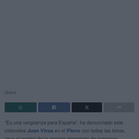
Quino
“Es una vergüenza para España”, ha denunciado este
miércoles
Juan Vivas
en el
Pleno
con todas las letras,
“que el control de la presión migratoria de personas