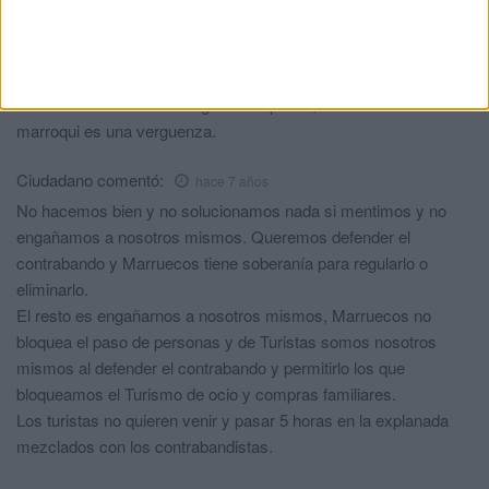
y la colpa la tanto espana como marruecos
Ciudadano
comentó:
hace 7 años
entrar a Ceuta ahora es algo inacceptable,la bureaucratia
marroqui es una verguenza.
Ciudadano
comentó:
hace 7 años
No hacemos bien y no solucionamos nada si mentimos y no
engañamos a nosotros mismos. Queremos defender el
contrabando y Marruecos tiene soberanía para regularlo o
eliminarlo.
El resto es engañarnos a nosotros mismos, Marruecos no
bloquea el paso de personas y de Turistas somos nosotros
mismos al defender el contrabando y permitirlo los que
bloqueamos el Turismo de ocio y compras familiares.
Los turistas no quieren venir y pasar 5 horas en la explanada
mezclados con los contrabandistas.