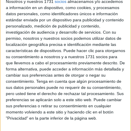
Nosotros y nuestros 1731
socios
almacenamos y/o accedemos
bases de nuestro futuro económico: eso lo tiene que hacer
a información en un dispositivo, como cookies, y procesamos
el Gobierno de la Nación, al que esta semana vamos a
datos personales, como identificadores únicos e información
estándar enviada por un dispositivo para publicidad y contenido
pedir por escrito varias cosas prioritarias y urgentes: la
personalizado, medición de publicidad y contenido,
situación de la frontera lo primero, la emergencia que
investigación de audiencia y desarrollo de servicios.
Con su
vivimos con los menores extranjeros no acompañados que
permiso, nosotros y nuestros socios podemos utilizar datos de
ha desbordado nuestra capacidad de respuesta, un plan
localización geográfica precisa e identificación mediante las
características de dispositivos. Puede hacer clic para otorgarnos
de medidas urgentes para el desarrollo económico de
su consentimiento a nosotros y a nuestros 1731 socios para
Ceuta... Pensar en Ceuta y en los ceutíes es la mejor
que llevemos a cabo el procesamiento previamente descrito. De
manera que tenemos de pensar en España, que es de
forma alternativa, puede acceder a información más detallada y
donde debe depender nuestro futuro económico, no de
cambiar sus preferencias antes de otorgar o negar su
consentimiento.
Tenga en cuenta que algún procesamiento de
Marruecos”.
sus datos personales puede no requerir de su consentimiento,
pero usted tiene el derecho de rechazar tal procesamiento. Sus
Desde su punto de vista, “con una frontera segura,
preferencias se aplicarán solo a este sitio web. Puede cambiar
ordenada y bien dotada, que vengan todos los turistas
sus preferencias o retirar su consentimiento en cualquier
marroquíes que quieran, cuantos más mejor, pero que no
momento volviendo a este sitio y haciendo clic en el botón
dependamos de eso”. “Harán falta inversiones productivas,
"Privacidad" en la parte inferior de la página web.
imaginación para la agenda digital y reformar el Régimen