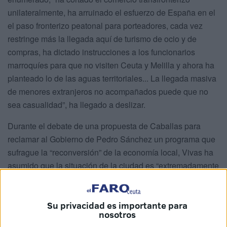
unilateralmente, ha arruinado el esfuerzo de España en el
el paso fronterizo peatonal para porteadores, cada vez
restringe más la llegada aquí de turismo de ocio y de
compras, ha dictado instrucciones a los funcionarios
marroquíes para que no visiten Ceuta y Melilla y ahora ha
planteado lo de las aguas territoriales... La llegada masiva
de menores extranjeros no acompañados puede que no
sea casualidad”, ha llegado a deslizar.
Durante el debate de una propuesta de Caballas para
reclamar al Gobierno de Pedro Sánchez un programa que
sufrague la “reconversión” de la economía local, Vivas ha
asumido que la situación de la ciudad es “extremadamente
grave” y que “precisa de la intervención inmediata del
Gobierno de la Nación”.
Su privacidad es importante para
“La defensa de la españolidad de Ceuta”, ha expuesto el
nosotros
presidente, “debe tener una respuesta para sentar las