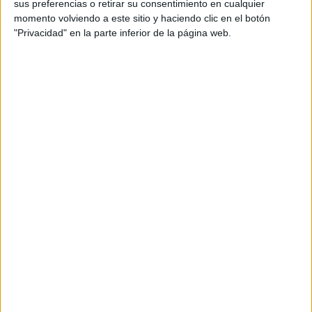
sus preferencias o retirar su consentimiento en cualquier
vicepresidenta primera de la Ciudad, Mabel Deu, y en la
momento volviendo a este sitio y haciendo clic en el botón
que también ha participado el secretario de Estado de
"Privacidad" en la parte inferior de la página web.
Seguridad, Rafael Pérez.
Ronda de contactos con distintos ministros