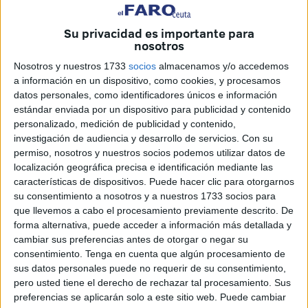
Vivas
, ha trasladado hoy miércoles al ministro del Interior,
Fernando Grande-Marlaska, que la situación de Ceuta,
Su privacidad es importante para
transcurridos dos meses y medio tras los incidentes en la
nosotros
frontera de los días 17 y 18 de mayo, sigue siendo
Nosotros y nuestros 1733
socios
almacenamos y/o accedemos
absolutamente insostenible y que en la ciudad
a información en un dispositivo, como cookies, y procesamos
permanecen unas 2.500 de las más de 12.000 personas
datos personales, como identificadores únicos e información
estándar enviada por un dispositivo para publicidad y contenido
que, según las estimaciones, accedieron irregularmente a
personalizado, medición de publicidad y contenido,
Ceuta esos días a través del
espigón del Tarajal
.
investigación de audiencia y desarrollo de servicios.
Con su
permiso, nosotros y nuestros socios podemos utilizar datos de
Vivas, que ha valorado este encuentro como "leal y
localización geográfica precisa e identificación mediante las
sincero", ha insistido en que es "necesario y urgente el
características de dispositivos. Puede hacer clic para otorgarnos
socorro y el auxilio del Estado para resolver una situación
su consentimiento a nosotros y a nuestros 1733 socios para
que llevemos a cabo el procesamiento previamente descrito. De
que está dejando importantes secuelas en la ciudad".
forma alternativa, puede acceder a información más detallada y
cambiar sus preferencias antes de otorgar o negar su
Estas son las consideraciones que el presidente ha puesto
consentimiento.
Tenga en cuenta que algún procesamiento de
de manifiesto en el transcurso de una reunión mantenida
sus datos personales puede no requerir de su consentimiento,
hoy en la sede del Ministerio del Interior en Madrid y a a la
pero usted tiene el derecho de rechazar tal procesamiento. Sus
que el presidente ha acudido acompañado de la
preferencias se aplicarán solo a este sitio web. Puede cambiar