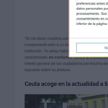
preferencias antes d
datos personales pue
procesamiento. Sus p
consentimiento en cu
inferior de la página
"Si me dicen nuestros compañeros de partido, y
incorporando esto a un elemento más de la
conf
M
institución. Yo estoy hablando en nombre de la i
caracterizado
no confundir nunca la institució
interés general de los ciudadanos por encima de l
expuesto sobre su postura.
Ceuta acoge en la actualidad a 