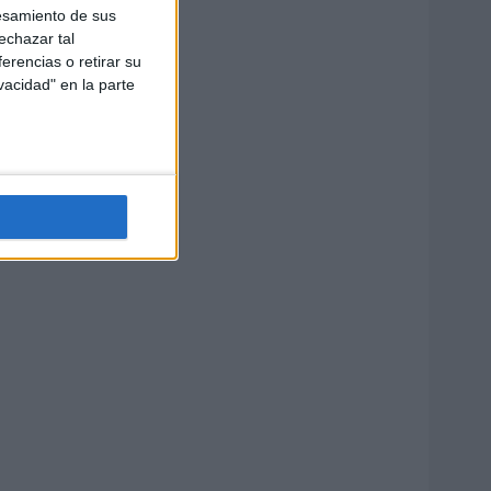
esamiento de sus
echazar tal
erencias o retirar su
vacidad" en la parte