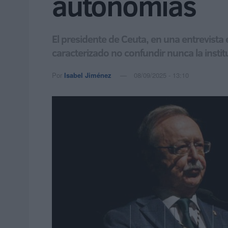
autonomías
El presidente de Ceuta, en una entrevist
caracterizado no confundir nunca la instit
Por
Isabel Jiménez
08/09/2025 - 13:10