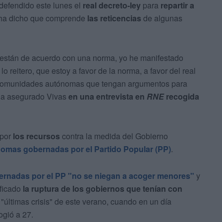
 defendido este lunes el
real decreto-ley
para
repartir a
 ha dicho que comprende
las reticencias
de algunas
 están de acuerdo con una norma, yo he manifestado
o reitero, que estoy a favor de la norma, a favor del real
 comunidades autónomas que tengan argumentos para
 ha asegurado Vivas
en una entrevista en
RNE
recogida
 por
los recursos
contra la medida del Gobierno
mas gobernadas por el Partido Popular (PP)
.
ernadas por el PP "no se niegan a acoger menores"
y
ificado
la ruptura de los gobiernos que tenían con
"últimas crisis" de este verano, cuando en un día
ogió a 27.