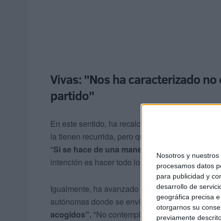
Vivas: "Nos ha caracterizado no 
partido"
En este sentido, ha recalcado que
"ahora mismo 
la tienen recurrida, pero que si no hay un pronun
"
Si se hace de una manera consensuada
, o c
Nosotros y nuestro
intención es hacer todo lo posible para que esa 
procesamos datos per
para publicidad y co
desarrollo de servici
Igualmente, ha avanzado que realizará las
llama
geográfica precisa e 
autónomas donde se envíen a los menores que 
otorgarnos su conse
acogidos".
"No contemplo otro escenario que no
previamente descrito