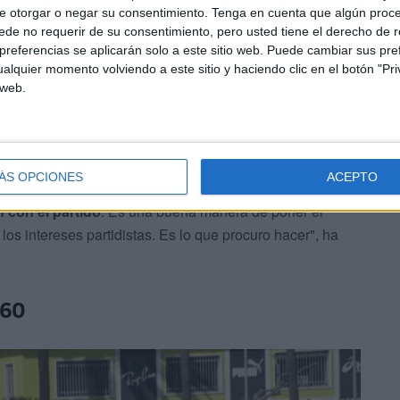
e otorgar o negar su consentimiento.
Tenga en cuenta que algún proc
de no requerir de su consentimiento, pero usted tiene el derecho de r
referencias se aplicarán solo a este sitio web. Puede cambiar sus pref
alquier momento volviendo a este sitio y haciendo clic en el botón "Pri
 web.
o creo que nos equivocaríamos si enfocáramos esto
rontación partidista
que confunde el partido con la
ÁS OPCIONES
ACEPTO
nstitución y creo que a nosotros además nos ha
n con el partido
. Es una buena manera de poner el
os intereses partidistas. Es lo que procuro hacer", ha
560