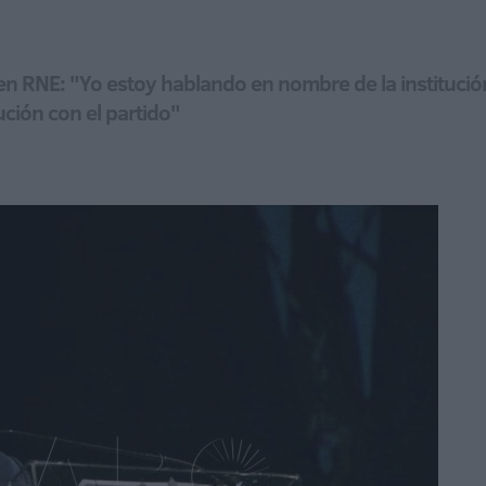
a en RNE: "Yo estoy hablando en nombre de la instituc
ución con el partido"