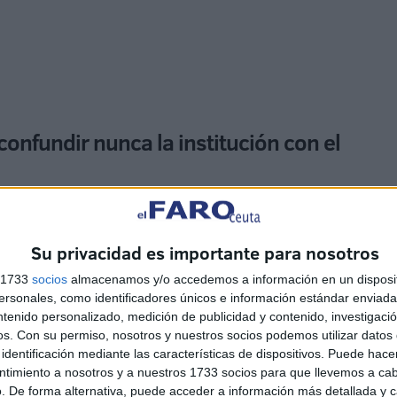
confundir nunca la institución con el
la ley está en vigor",
que las comunidades autónomas
ciamiento judicial, estas "deben de cumplir con la ley".
Su privacidad es importante para nosotros
olaborando entre Administraciones,
saldrá mejor
. Y mi
s 1733
socios
almacenamos y/o accedemos a información en un disposit
colaboración funcione", ha añadido.
sonales, como identificadores únicos e información estándar enviada 
ntenido personalizado, medición de publicidad y contenido, investigaci
os.
Con su permiso, nosotros y nuestros socios podemos utilizar datos 
das pertinentes
a cada una de las comunidades
identificación mediante las características de dispositivos. Puede hacer
atiende actualmente Ceuta
"para que los mismos sean
ntimiento a nosotros y a nuestros 1733 socios para que llevemos a ca
 sea el cumplimiento de la ley", ha subrayado.
. De forma alternativa, puede acceder a información más detallada y 