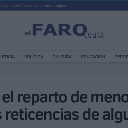
 Roja
COPE Ceuta
Portal del suscriptor
USTICIA
POLÍTICA
CULTURA
EDUCACIÓN
DEPO
 el reparto de meno
 reticencias de alg