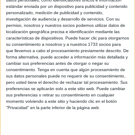
datos personales, como identificadores únicos e información
del Sáhara Occidental, pero ha subrayado que debe
estándar enviada por un dispositivo para publicidad y contenido
alcanzarse
“en un plazo razonable”
, en línea con la
personalizado, medición de publicidad y contenido,
última resolución del Consejo de Seguridad de la ONU.
investigación de audiencia y desarrollo de servicios.
Con su
permiso, nosotros y nuestros socios podemos utilizar datos de
En su intervención junto al ministro de Exteriores marroquí,
localización geográfica precisa e identificación mediante las
características de dispositivos. Puede hacer clic para otorgarnos
Naser Burita, Landau dejó clara la posición de Washington
su consentimiento a nosotros y a nuestros 1733 socios para
al recordar que Estados Unidos ha reconocido la
que llevemos a cabo el procesamiento previamente descrito. De
soberanía marroquí sobre el Sáhara Occidental
y que
forma alternativa, puede acceder a información más detallada y
considera el plan de autonomía de Marruecos como una
cambiar sus preferencias antes de otorgar o negar su
base sólida para avanzar hacia una solución política.
consentimiento.
Tenga en cuenta que algún procesamiento de
sus datos personales puede no requerir de su consentimiento,
El responsable estadounidense insistió en la urgencia del
pero usted tiene el derecho de rechazar tal procesamiento. Sus
preferencias se aplicarán solo a este sitio web. Puede cambiar
proceso con un mensaje directo:
“Esta situación no
sus preferencias o retirar su consentimiento en cualquier
puede esperar otros 50 años, ni 150, ni 200 años para
momento volviendo a este sitio y haciendo clic en el botón
resolverse”
, una declaración que refuerza la presión
"Privacidad" en la parte inferior de la página web.
diplomática para acelerar las negociaciones.