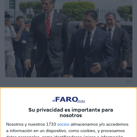
EFE
Su privacidad es importante para
nosotros
El subsecretario de Estado de
Estados Unidos
,
Christopher Landau, ha afirmado este miércoles en Rabat
Nosotros y nuestros 1733
socios
almacenamos y/o accedemos
a información en un dispositivo, como cookies, y procesamos
que su país trabaja por una solución
“pacífica”
al conflicto