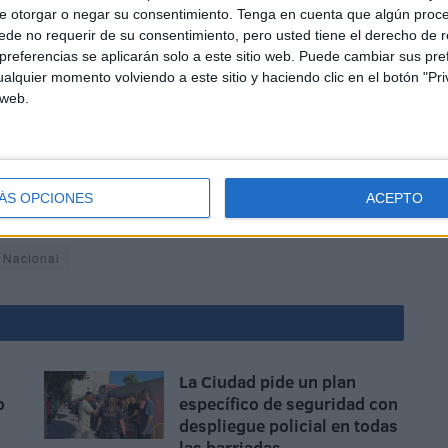
e otorgar o negar su consentimiento.
Tenga en cuenta que algún proc
de no requerir de su consentimiento, pero usted tiene el derecho de r
referencias se aplicarán solo a este sitio web. Puede cambiar sus pref
alquier momento volviendo a este sitio y haciendo clic en el botón "Pri
 web.
 la que sus integrantes se han visto arropados por todos,
ÁS OPCIONES
ACEPTO
s más próximos.
a Nacional
La Ciudad pide un plan
o
específico de seguridad con
despliegue policial en todas
las barriadas