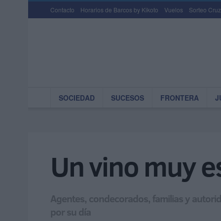
Contacto
Horarios de Barcos by Kikoto
Vuelos
Sorteo Cruz
SOCIEDAD
SUCESOS
FRONTERA
J
Un vino muy es
Agentes, condecorados, familias y autorid
por su día