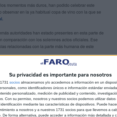
en los momentos más duros, han podido celebrar este
o observar en la ya habitual copa de vino con la que se
l.
emás autoridades han estado presentes en esta parte de
n comparación con los solemnes actos oficiales. Ese
cias relacionadas con la parte más humana de este
Su privacidad es importante para nosotros
s 1731
socios
almacenamos y/o accedemos a información en un disposit
sonales, como identificadores únicos e información estándar enviada 
ntenido personalizado, medición de publicidad y contenido, investigaci
portante también destacar la labor de la gran familia que
os.
Con su permiso, nosotros y nuestros socios podemos utilizar datos 
reconocidas en el país, como se encargó también de
identificación mediante las características de dispositivos. Puede hacer
ntimiento a nosotros y a nuestros 1731 socios para que llevemos a ca
 que incluso catalogó a la Nacional como "una de las
. De forma alternativa, puede acceder a información más detallada y 