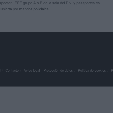
spector JEFE grupo A o B de la sala del DNI y pasaportes es
ubierta por mandos policiales.
d
Contacto
Aviso legal – Protección de datos
Política de cookies
P