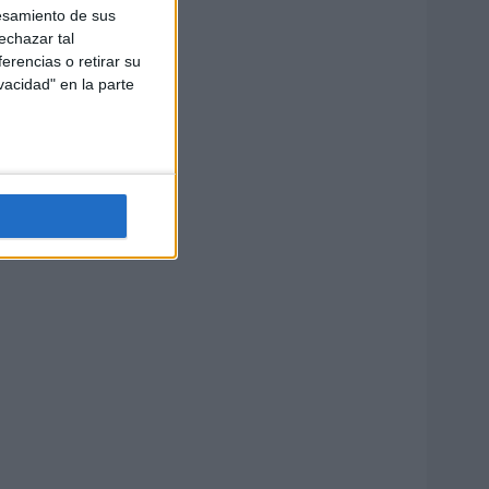
esamiento de sus
echazar tal
erencias o retirar su
vacidad" en la parte