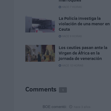
HACE 7 HORAS
La Policía investiga la
violación de una menor en
Ceuta
HACE 9 HORAS
Los ceutíes pasan ante la
Virgen de África en la
jornada de veneración
HACE 12 HORAS
Comments
1
BOE
comentó:
hace 3 años