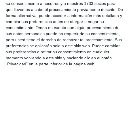
su consentimiento a nosotros y a nuestros 1733 socios para
autonómico fue Susana Román que completó la prueba en
que llevemos a cabo el procesamiento previamente descrito. De
47 minutos y 14 segundos. Isabel Fernández, fue segunda
forma alternativa, puede acceder a información más detallada y
con un tiempo de 52 minutos y 23 segundos y Marina
cambiar sus preferencias antes de otorgar o negar su
Escobar completó el podio en un tiempo de 54 minutos y
consentimiento.
Tenga en cuenta que algún procesamiento de
sus datos personales puede no requerir de su consentimiento,
38 segundos.
pero usted tiene el derecho de rechazar tal procesamiento. Sus
preferencias se aplicarán solo a este sitio web. Puede cambiar
sus preferencias o retirar su consentimiento en cualquier
momento volviendo a este sitio y haciendo clic en el botón
"Privacidad" en la parte inferior de la página web.
Los atletas ceutíes
desarrollaron sus habilidades
tanto