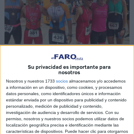
Fotos: Fernando Morcillo
Su privacidad es importante para
nosotros
Los ganadores de la XVII edición del
'Acuatlón Ciudad
Nosotros y nuestros 1733
socios
almacenamos y/o accedemos
a información en un dispositivo, como cookies, y procesamos
de Ceuta'
son Vilal Ahmed que acabó la prueba de
datos personales, como identificadores únicos e información
duatlón en un tiempo de 36 minutos y 35 segundos.
estándar enviada por un dispositivo para publicidad y contenido
Segundo fue Javier Tinoco con un tiempo de 38 minutos y
personalizado, medición de publicidad y contenido,
43 segundos.
La medalla de bronce
fue para Navil
investigación de audiencia y desarrollo de servicios.
Con su
Segovia que terminó en 40 minutos y 23 segundos.
permiso, nosotros y nuestros socios podemos utilizar datos de
localización geográfica precisa e identificación mediante las
En categoría femenina la vencedora del campeonato
características de dispositivos. Puede hacer clic para otorgarnos