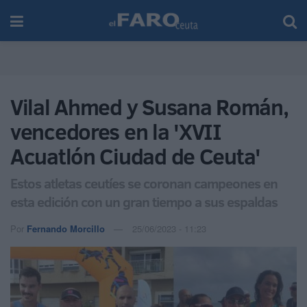
Vilal Ahmed y Susana Román,
vencedores en la 'XVII
Acuatlón Ciudad de Ceuta'
Estos atletas ceutíes se coronan campeones en
esta edición con un gran tiempo a sus espaldas
Por
Fernando Morcillo
25/06/2023 - 11:23