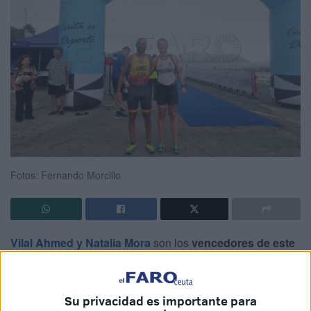
Fotos: Fernando Morcillo
Vilal Ahmed y Natalia Mora
son los
vencedores de este
primer
Triatlón Doble Súper Sprint
de Ceuta. Un
éxito
rotundo
en cuanto a organización y logística ha sido esta
primera edición organizada por la
Federación de Triatlón
Su privacidad es importante para