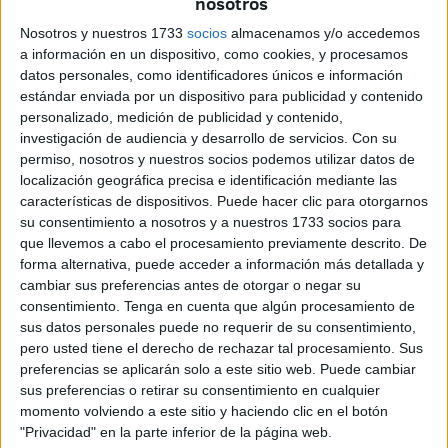
nosotros
de Ceuta
.
Nosotros y nuestros 1733
socios
almacenamos y/o accedemos
Los
ganadores
en categoría masculina
fueron los
a información en un dispositivo, como cookies, y procesamos
siguientes.
Vilal Ahmed
qué cruzó la línea de meta en un
datos personales, como identificadores únicos e información
tiempo de 41 minutos y 25 segundos;
Carlos Martínez
en
estándar enviada por un dispositivo para publicidad y contenido
personalizado, medición de publicidad y contenido,
un tiempo de 43 minutos y 56 segundos. En tercera
investigación de audiencia y desarrollo de servicios.
Con su
posición
Javier Tinoco
, quien llegó a la meta en 44
permiso, nosotros y nuestros socios podemos utilizar datos de
minutos y 18 segundos.
localización geográfica precisa e identificación mediante las
características de dispositivos. Puede hacer clic para otorgarnos
En
categoría femenina
, la vencedora del Triatlón Doble
su consentimiento a nosotros y a nuestros 1733 socios para
Súper Sprint fue
Natalia Mora
que terminó en un tiempo
que llevemos a cabo el procesamiento previamente descrito. De
forma alternativa, puede acceder a información más detallada y
de 48 minutos y 44 segundos. La segunda clasificada fue
cambiar sus preferencias antes de otorgar o negar su
Claudia Casanova quien cruzó la meta casi a la misma
consentimiento.
Tenga en cuenta que algún procesamiento de
vez que Mora.
sus datos personales puede no requerir de su consentimiento,
pero usted tiene el derecho de rechazar tal procesamiento. Sus
En tercera posición,
la mítica Susana Román
con un
preferencias se aplicarán solo a este sitio web. Puede cambiar
tiempo de 51 minutos y 11 segundos.
sus preferencias o retirar su consentimiento en cualquier
momento volviendo a este sitio y haciendo clic en el botón
"Privacidad" en la parte inferior de la página web.
Primeras gotas de lluvia