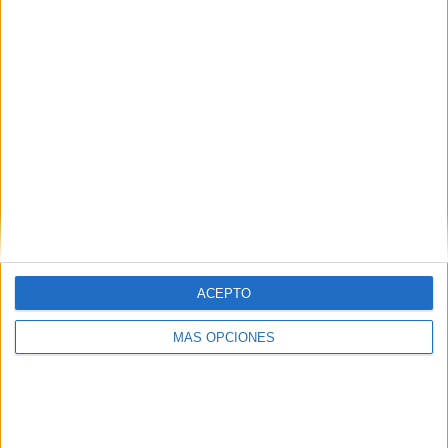
Juvenil Masculino
Carlos Martínez
Rodrigo Moncayo
Ismael Taieb
Juvenil Femenino
Claudia Casanova
Jimena Carracao
ACEPTO
Inmaculada Calle
MÁS OPCIONES
Junior Masculino
Antonio Chaves