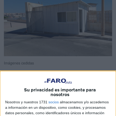
Imágenes cedidas
La
Federación de Servicios, Movilidad y Consumo de
Su privacidad es importante para
nosotros
UGT
Ceuta
(FeSMC- UGT)
ha mostrado su satisfacción
tras la
construcción de una caseta
destinada a uso de
Nosotros y nuestros 1731
socios
almacenamos y/o accedemos
a información en un dispositivo, como cookies, y procesamos
los
vigilantes de seguridad de la
frontera
que separa
datos personales, como identificadores únicos e información
nuestra ciudad de
Marruecos
.