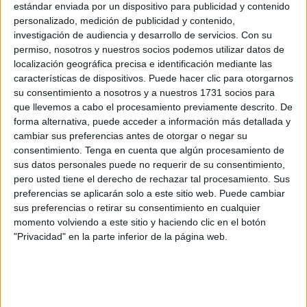
estándar enviada por un dispositivo para publicidad y contenido
personalizado, medición de publicidad y contenido,
Celebran así la finalización de las obras de un habitáculo
investigación de audiencia y desarrollo de servicios.
Con su
destinado a estos profesionales cuya labor en el espacio
permiso, nosotros y nuestros socios podemos utilizar datos de
fronterizo es de interés ya que sirven, en muchos casos, de
localización geográfica precisa e identificación mediante las
enlace clave con las fuerzas de seguridad.
características de dispositivos. Puede hacer clic para otorgarnos
su consentimiento a nosotros y a nuestros 1731 socios para
“En el mes de
junio,
nuestra organización sindical
que llevemos a cabo el procesamiento previamente descrito. De
forma alternativa, puede acceder a información más detallada y
denunció públicamente las
condiciones indignas
en
cambiar sus preferencias antes de otorgar o negar su
las que estos profesionales desarrollaban su labor,
consentimiento.
Tenga en cuenta que algún procesamiento de
expuestos a las inclemencias meteorológicas y sin un
sus datos personales puede no requerir de su consentimiento,
espacio adecuado de resguardo”, expone el sindicato.
pero usted tiene el derecho de rechazar tal procesamiento. Sus
preferencias se aplicarán solo a este sitio web. Puede cambiar
Como respuesta inicial a esta petición,
la empresa instaló
sus preferencias o retirar su consentimiento en cualquier
momento volviendo a este sitio y haciendo clic en el botón
un toldo
sujeto con cuerdas, “una solución precaria e
"Privacidad" en la parte inferior de la página web.
insuficiente que
en absoluto resolvía la situación
”,
añade.
Finalmente, gracias a la mediación de la Ciudad y de la