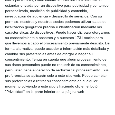
diferentes problemáticas con el terreno, que en muchas
estándar enviada por un dispositivo para publicidad y contenido
zona estaba desigual. Era de vital importancia colocar
personalizado, medición de publicidad y contenido,
unas vigas para dar seguridad.
investigación de audiencia y desarrollo de servicios.
Con su
permiso, nosotros y nuestros socios podemos utilizar datos de
Unos elementos que se erigen en clave para poder
localización geográfica precisa e identificación mediante las
características de dispositivos. Puede hacer clic para otorgarnos
proseguir con los trabajos, tal y como se establece en los
su consentimiento a nosotros y a nuestros 1731 socios para
planos. Estas controversias son lógicas y se enmarcan
que llevemos a cabo el procesamiento previamente descrito. De
dentro de la normalidad en una obra de envergadura,
forma alternativa, puede acceder a información más detallada y
aunque estos contratiempos ha hecho que se ralentice la
cambiar sus preferencias antes de otorgar o negar su
consentimiento.
Tenga en cuenta que algún procesamiento de
zona en cuestión.
sus datos personales puede no requerir de su consentimiento,
pero usted tiene el derecho de rechazar tal procesamiento. Sus
Uno de los avances más notorios ha sido la demolición de
preferencias se aplicarán solo a este sitio web. Puede cambiar
la estructura, un lugar que fue denunciado por lo vecinos
sus preferencias o retirar su consentimiento en cualquier
en múltiples ocasiones por actos vandálicos, y que ha
momento volviendo a este sitio y haciendo clic en el botón
servido para poder seguir con el proyecto.
"Privacidad" en la parte inferior de la página web.