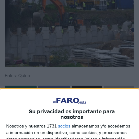
Fotos: Quino
Las obras de la
Plaza Nicaragua en Ceuta
siguen su
Su privacidad es importante para
curso por parte de los trabajadores de las
empresas
nosotros
Dragados y ACC
.
Nosotros y nuestros 1731
socios
almacenamos y/o accedemos
a información en un dispositivo, como cookies, y procesamos
Los empleados han tenido que esforzarse a fondo al surgir
datos personales, como identificadores únicos e información