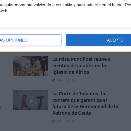
alquier momento volviendo a este sitio y haciendo clic en el botón "Pri
 web.
ÁS OPCIONES
ACEPTO
La Misa Pontifical reúne a
cientos de ceutíes en la
iglesia de África
HACE 2 DÍAS
La Corte de Infantes, la
cantera que garantiza el
s
futuro de la Hermandad de la
Patrona de Ceuta
HACE 2 DÍAS