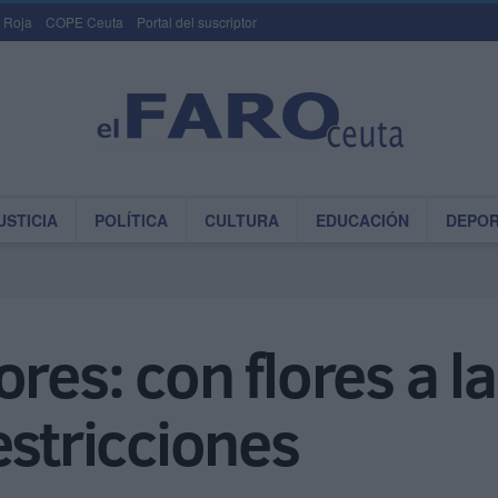
 Roja
COPE Ceuta
Portal del suscriptor
USTICIA
POLÍTICA
CULTURA
EDUCACIÓN
DEPO
res: con flores a l
estricciones