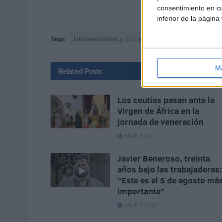
consentimiento en cu
inferior de la página
Tags:
Hermandades y Cofradías
Semana Santa
M
Related
Posts
Los ceutíes pasan ante la
Virgen de África en la
jornada de veneración
HACE 1 DÍA
Javier Beneroso, treinta
años bajo las trabajaderas:
"Este es el 5 de agosto má
importante"
HACE 2 DÍAS