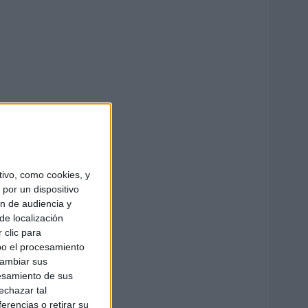
ivo, como cookies, y
por un dispositivo
ón de audiencia y
de localización
 clic para
bo el procesamiento
cambiar sus
esamiento de sus
echazar tal
erencias o retirar su