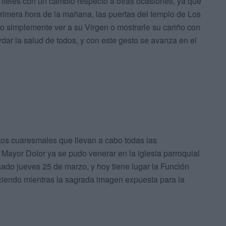
fieles con un cambio respecto a otras ocasiones, ya que
 primera hora de la mañana, las puertas del templo de Los
 simplemente ver a su Virgen o mostrarle su cariño con
rdar la salud de todos, y con este gesto se avanza en el
ctos cuaresmales que llevan a cabo todas las
ayor Dolor ya se pudo venerar en la iglesia parroquial
do jueves 25 de marzo, y hoy tiene lugar la Función
eciendo mientras la sagrada imagen expuesta para la