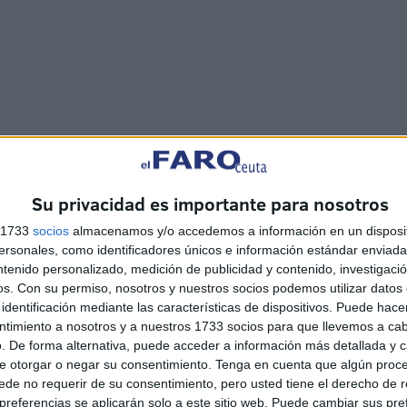
Su privacidad es importante para nosotros
tección y en un día tan especial como el de hoy cobran
 su cariño y fervor, simbolizando en modo de flor, en
s 1733
socios
almacenamos y/o accedemos a información en un disposit
como en el resto de España, comienza de otra manera,
sonales, como identificadores únicos e información estándar enviada 
ntenido personalizado, medición de publicidad y contenido, investigaci
ición de llevar a cabo las procesiones tal y como las
os.
Con su permiso, nosotros y nuestros socios podemos utilizar datos 
ía, cada hermandad, siga celebrando actos internos
identificación mediante las características de dispositivos. Puede hacer
en unos momentos tan especiales como los que se viven.
ntimiento a nosotros y a nuestros 1733 socios para que llevemos a ca
. De forma alternativa, puede acceder a información más detallada y 
e otorgar o negar su consentimiento.
Tenga en cuenta que algún proc
de no requerir de su consentimiento, pero usted tiene el derecho de r
referencias se aplicarán solo a este sitio web. Puede cambiar sus pref