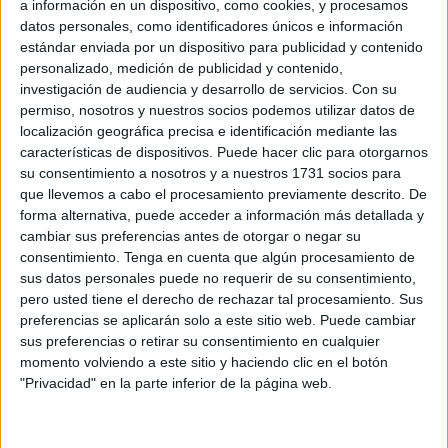
a información en un dispositivo, como cookies, y procesamos
datos personales, como identificadores únicos e información
estándar enviada por un dispositivo para publicidad y contenido
Related
Posts
personalizado, medición de publicidad y contenido,
investigación de audiencia y desarrollo de servicios.
Con su
TAMPM lleva a la Delegación del
permiso, nosotros y nuestros socios podemos utilizar datos de
Gobierno su petición de actualizar la
localización geográfica precisa e identificación mediante las
indemnización por residencia
características de dispositivos. Puede hacer clic para otorgarnos
HACE 24 MINUTOS
su consentimiento a nosotros y a nuestros 1731 socios para
que llevemos a cabo el procesamiento previamente descrito. De
Milagros Tolón defiende que la final del
forma alternativa, puede acceder a información más detallada y
Mundial 2030 se juegue en España: "Nos
cambiar sus preferencias antes de otorgar o negar su
la merecemos"
consentimiento.
Tenga en cuenta que algún procesamiento de
sus datos personales puede no requerir de su consentimiento,
HACE 35 MINUTOS
pero usted tiene el derecho de rechazar tal procesamiento. Sus
El Gobierno destina 6,5 millones de
preferencias se aplicarán solo a este sitio web. Puede cambiar
euros para reforzar la atención a los
sus preferencias o retirar su consentimiento en cualquier
inmigrantes
momento volviendo a este sitio y haciendo clic en el botón
"Privacidad" en la parte inferior de la página web.
HACE 59 MINUTOS
Adjudicadas las obras para renovar la