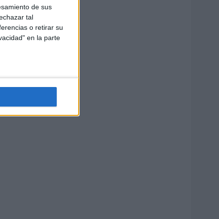
esamiento de sus
echazar tal
erencias o retirar su
vacidad" en la parte