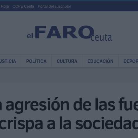
 Roja
COPE Ceuta
Portal del suscriptor
USTICIA
POLÍTICA
CULTURA
EDUCACIÓN
DEPO
a agresión de las fu
 crispa a la socied