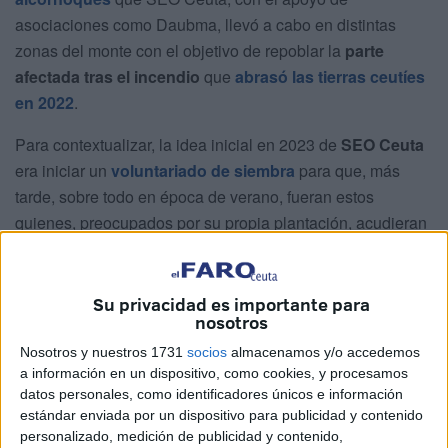
asociaciones como Daubma, llevó a cabo en distintas
zonas del monte con el objetivo de repoblar la
parte
afectada tras el incendio
que
abrasó las tierras ceutíes
en 2022
.
Para contextualizar, la idea inicial en 2023 de
SEO Ceuta
era iniciar un
voluntariado de siembra
para que, más
tarde, sobre todo en época de verano, fueran estos
quienes, preocupados por su propia plantación, acudieran
a regar su trocito de vida.
Finalmente, los planes no salieron del todo bien.
Su privacidad es importante para
nosotros
Sin riego desde noviembre
Nosotros y nuestros 1731
socios
almacenamos y/o accedemos
a información en un dispositivo, como cookies, y procesamos
En varias ocasiones se han realizado riegos voluntarios,
datos personales, como identificadores únicos e información
pero no los suficientes para asegurar un crecimiento
estándar enviada por un dispositivo para publicidad y contenido
personalizado, medición de publicidad y contenido,
sólido.