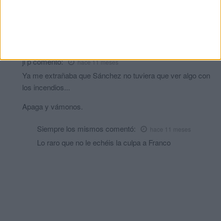
incendios lo puede utilizar como arma arrojadiza y desvía la
atención social en las causas judiciales que afectan a su
entorno . Es algo muy obvio. Y como se dice piensa mal y
aciertas
jl p
comentó:
hace 11 meses
Ya me extrañaba que Sánchez no tuviera que ver algo con
los incendios...
Apaga y vámonos.
Siempre los mismos
comentó:
hace 11 meses
Lo raro que no le echéis la culpa a Franco