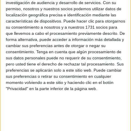
investigación de audiencia y desarrollo de servicios.
Con su
permiso, nosotros y nuestros socios podemos utilizar datos de
Según Joaquín López, presidente de SEO-Ceuta, desde
localización geográfica precisa e identificación mediante las
noviembre no se ha acudido a regar estos alcornoques,
características de dispositivos. Puede hacer clic para otorgarnos
dejando en cierto modo que la naturaleza siga su curso.
su consentimiento a nosotros y a nuestros 1731 socios para
que llevemos a cabo el procesamiento previamente descrito. De
Es por ello que encontrar esta vida abriéndose paso es
forma alternativa, puede acceder a información más detallada y
digno de celebrar
.
cambiar sus preferencias antes de otorgar o negar su
consentimiento.
Tenga en cuenta que algún procesamiento de
Por motivos personales, López no ha podido hacerse
sus datos personales puede no requerir de su consentimiento,
pero usted tiene el derecho de rechazar tal procesamiento. Sus
cargo de estas siembras como le hubiera gustado,
preferencias se aplicarán solo a este sitio web. Puede cambiar
añadiendo su especial preocupación por las aves.
sus preferencias o retirar su consentimiento en cualquier
momento volviendo a este sitio y haciendo clic en el botón
"Privacidad" en la parte inferior de la página web.