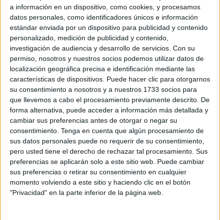
hace apenas unos años parecía impensable. Las mayorías
a información en un dispositivo, como cookies, y procesamos
absolutas del Partido Popular son hoy la excepción y no la
datos personales, como identificadores únicos e información
norma. El crecimiento sostenido de VOX y su
estándar enviada por un dispositivo para publicidad y contenido
personalizado, medición de publicidad y contenido,
consolidación como tercera fuerza nacional convierten en
investigación de audiencia y desarrollo de servicios.
Con su
prácticamente inevitable que cualquier alternativa al
permiso, nosotros y nuestros socios podemos utilizar datos de
socialismo pase por algún tipo de acuerdo entre ambas
localización geográfica precisa e identificación mediante las
formaciones. Es una realidad política que ya existe en
características de dispositivos. Puede hacer clic para otorgarnos
buena parte de España y que difícilmente podrá ignorarse
su consentimiento a nosotros y a nuestros 1733 socios para
que llevemos a cabo el procesamiento previamente descrito. De
en el futuro.
forma alternativa, puede acceder a información más detallada y
cambiar sus preferencias antes de otorgar o negar su
Y es precisamente ahí donde aparece el gran problema de
consentimiento.
Tenga en cuenta que algún procesamiento de
Vivas.
sus datos personales puede no requerir de su consentimiento,
pero usted tiene el derecho de rechazar tal procesamiento. Sus
Durante años ha convertido a VOX en su principal
preferencias se aplicarán solo a este sitio web. Puede cambiar
enemigo político. No ha sido una confrontación normal
sus preferencias o retirar su consentimiento en cualquier
entre partidos que compiten democráticamente por el
momento volviendo a este sitio y haciendo clic en el botón
"Privacidad" en la parte inferior de la página web.
apoyo de los ciudadanos. Ha sido una estrategia
deliberada de aislamiento, hostigamiento y demonización.