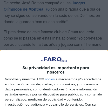
De hecho, José Ramón compitió en las
Juegos
Olímpicos de Montreal 76
con una piragua que a día de
hoy se sigue conservando en la sede de los Delfines, en
donde la guardan “con mucho cariño”.
El presidente de este famoso club de Ceuta recuerda
cómo se lo pasaba en estas instalaciones: “Yo correteaba
por aquí cuando tenía tres años y jugaba con mi hermano
al escondite, y ya con cuatro o cinco años estaba metido
en el mundo del piragüismo”, comenta.
“Se mete el veneno dentro”, así califica el piragüismo
Su privacidad es importante para
nosotros
López ya que toda su vida siempre ha estado inmerso en
este deporte. Le viene de familia y la pasión por esta
Nosotros y nuestros 1733
socios
almacenamos y/o accedemos
a información en un dispositivo, como cookies, y procesamos
disciplina deportiva se ha ido transmitiendo de generación
datos personales, como identificadores únicos e información
en generación.
estándar enviada por un dispositivo para publicidad y contenido
personalizado, medición de publicidad y contenido,
investigación de audiencia y desarrollo de servicios.
Con su