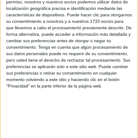
permiso, nosotros y nuestros socios podemos utilizar datos de
localización geográfica precisa e identificación mediante las
características de dispositivos. Puede hacer clic para otorgarnos
su consentimiento a nosotros y a nuestros 1733 socios para
que llevemos a cabo el procesamiento previamente descrito. De
forma alternativa, puede acceder a información más detallada y
cambiar sus preferencias antes de otorgar o negar su
consentimiento.
Tenga en cuenta que algún procesamiento de
sus datos personales puede no requerir de su consentimiento,
pero usted tiene el derecho de rechazar tal procesamiento. Sus
preferencias se aplicarán solo a este sitio web. Puede cambiar
En la mente de Víctor no pasaba ser piragüista profesional.
sus preferencias o retirar su consentimiento en cualquier
“Yo tenía pensado opositar a bombero o policía nacional,
momento volviendo a este sitio y haciendo clic en el botón
"Privacidad" en la parte inferior de la página web.
mi objetivo no era acabar aquí”, afirma. Estudió Ciencias
de la Actividad Física y del Deporte en Granada y acabó
entrando en la selección española de piragüistas donde
alcanzó grandes resultados a nivel individual.
“El entrenador que tenía en la selección se fijó en mí y algo
le gustó de cómo vivía este deporte”, comenta López. En el