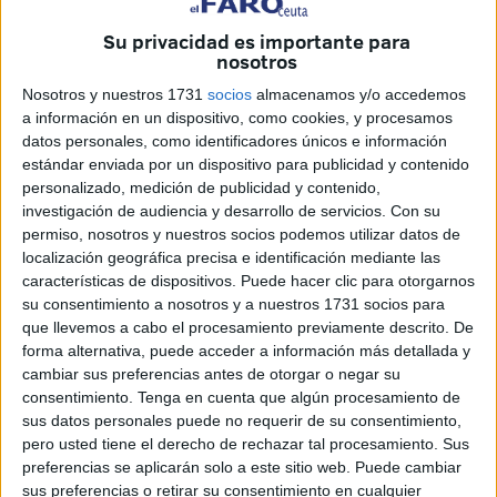
disfrutar de una travesía, que repitió el mismo recorrido del
Su privacidad es importante para
año pasado, saliendo desde el
Poblado Marinero
con
nosotros
llegada a la rampa del CAS.
Nosotros y nuestros 1731
socios
almacenamos y/o accedemos
a información en un dispositivo, como cookies, y procesamos
La 70 edición de esta
prueba
contó con la presencia de
datos personales, como identificadores únicos e información
más de 100 nadadores, que pudieron hacer la prueba con
estándar enviada por un dispositivo para publicidad y contenido
total tranquilidad. En esta ocasión, los grandes campeones
personalizado, medición de publicidad y contenido,
fueron dos nadadores que suelen estar en todas las
investigación de audiencia y desarrollo de servicios.
Con su
permiso, nosotros y nuestros socios podemos utilizar datos de
quinielas.
localización geográfica precisa e identificación mediante las
características de dispositivos. Puede hacer clic para otorgarnos
Nacho Gaitán y Sandra Beltrán fueron los ganadores
su consentimiento a nosotros y a nuestros 1731 socios para
absolutos de esta travesía, en una prueba donde la
que llevemos a cabo el procesamiento previamente descrito. De
velocidad de los deportistas iba a ser clave.
forma alternativa, puede acceder a información más detallada y
cambiar sus preferencias antes de otorgar o negar su
En esta ocasión, la salida fue la habitual desde el Poblado
consentimiento.
Tenga en cuenta que algún procesamiento de
Marinero, pero la meta estaba en la rampa del CAS. Unos
sus datos personales puede no requerir de su consentimiento,
pero usted tiene el derecho de rechazar tal procesamiento. Sus
400 metros de recorrido para todos los participantes y
preferencias se aplicarán solo a este sitio web. Puede cambiar
donde los ganadores realizaron un gran tiempo.
sus preferencias o retirar su consentimiento en cualquier