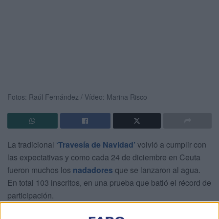
Fotos: Raúl Fernández / Vídeo: Marina Risco
La tradicional
‘Travesía de Navidad’
volvió a cumplir con
las expectativas y como cada 24 de diciembre en Ceuta
fueron muchos los
nadadores
que se lanzaron al agua.
En total 103 inscritos, en una prueba que batió el récord de
participación.
El buen tiempo hizo que los participantes pudieran