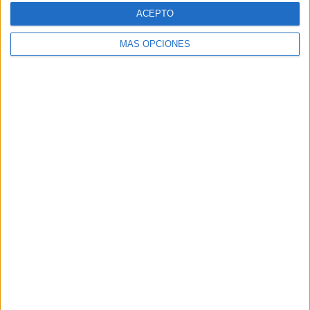
ACEPTO
Bruno Cruz
MÁS OPCIONES
Antonio Chaves
Pablo Camacho
Sénior masculino
Nacho Gaitán
Julio López
Juan Manuel Fernández
Máster masculino
Manuel Pastor
Javi Ocaña