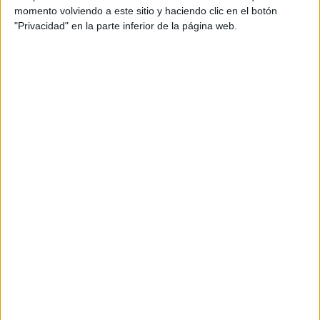
momento volviendo a este sitio y haciendo clic en el botón
Nacho Gaitán logró el primer puesto con un tiempo de 4’28
"Privacidad" en la parte inferior de la página web.
por delante de Bruno Cruz con un tiempo de 4’37’’. El
tercer clasificado fue Manuel Matoso con un tiempo de
4’40’’. En categoría femenina,
Sandra Beltrán
fue la
ganadora con 5’46’’, segunda Mari Carmen Ríos entrando
con 5’54’’ y tercera Nabila Serghini con una entrada final
en 5'56''.
Nacho Gaitán volvió a demostrar su capacidad en aguas
abiertas y se impuso en un recorrido corto y rápido a Bruno
Cruz. Sandra Beltrán se impuso en féminas demostrando
una gran calidad en sus brazadas.
Los dos nadadores estuvieron a la altura de las
circunstancias y una vez más se impusieron gracias a sus
grandes condiciones. Nacho Gaitán y Sandra Beltrán se
encumbraron entre los mejores de la natación ceutí, pero
hubo otros que también lograron entrar entre los mejores.