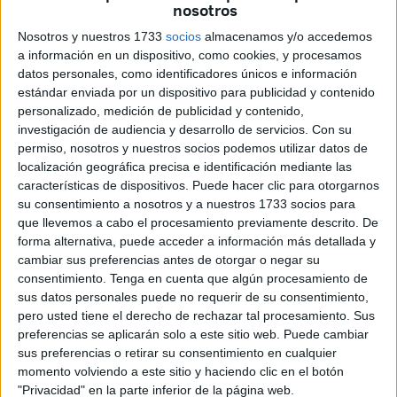
ha desprendido del último Informe Young Business Talents
nosotros
sobre las actitudes y tendencias de los jóvenes
Nosotros y nuestros 1733
socios
almacenamos y/o accedemos
preuniversitarios españoles.
a información en un dispositivo, como cookies, y procesamos
datos personales, como identificadores únicos e información
Así, para el 34,7% de los
estudiantes
ceutíes
estándar enviada por un dispositivo para publicidad y contenido
encuestados, la principal razón para formar parte de una
personalizado, medición de publicidad y contenido,
investigación de audiencia y desarrollo de servicios.
Con su
empresa es que tenga la oportunidad de viajar, seguido de
permiso, nosotros y nuestros socios podemos utilizar datos de
tener estabilidad en el empleo (30,6%) y flexibilidad
localización geográfica precisa e identificación mediante las
horaria (28,6%).
características de dispositivos. Puede hacer clic para otorgarnos
su consentimiento a nosotros y a nuestros 1733 socios para
Tener un salario más alto, un buen ambiente en el trabajo
que llevemos a cabo el procesamiento previamente descrito. De
o que la empresa sea innovadora y creativa, son otras de
forma alternativa, puede acceder a información más detallada y
cambiar sus preferencias antes de otorgar o negar su
las condiciones laborales más deseadas por los jóvenes.
consentimiento.
Tenga en cuenta que algún procesamiento de
sus datos personales puede no requerir de su consentimiento,
En este sentido, el director del documento, Mario Martínez,
pero usted tiene el derecho de rechazar tal procesamiento. Sus
ha señalado que "es una respuesta razonable y nada
preferencias se aplicarán solo a este sitio web. Puede cambiar
sorprendente, dadas las condiciones del mercado laboral
sus preferencias o retirar su consentimiento en cualquier
en España".
momento volviendo a este sitio y haciendo clic en el botón
"Privacidad" en la parte inferior de la página web.