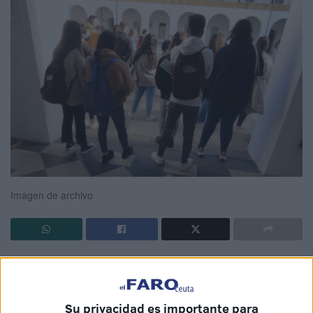
Imagen de archivo
Las condiciones que más valoran los
jóvenes
de Ceuta
para entrar a
trabajar
en una
empresa
son la estabilidad,
la oportunidad de viajar y la flexibilidad horaria, según se
Su privacidad es importante para