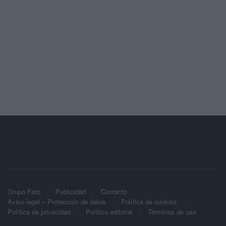
Grupo Faro
Publicidad
Contacto
Aviso legal – Protección de datos
Política de cookies
Política de privacidad
Política editorial
Términos de uso