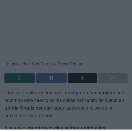
Fotos y vídeo: Eva Cerezo / Óscar Román
Cientos de niños y niñas del
colegio La Inmaculada
han
recorrido este miércoles las calles del centro de Ceuta en
un Vía Crucis escolar
organizado con motivo de la
próxima Semana Santa.
A su paso,
muchos ceutíes se han unido a los