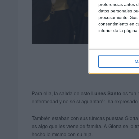
preferencias antes d
datos personales pue
procesamiento. Sus p
consentimiento en cu
inferior de la página
M
Para ella, la salida de este
Lunes Santo
es “un 
enfermedad y no sé si aguantaré”, ha expresado.
También estaban con sus túnicas puestas Gloria 
es algo que les viene de familia. A Gloria se lo t
hecho lo mismo con su hija.