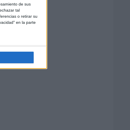
esamiento de sus
echazar tal
erencias o retirar su
vacidad" en la parte