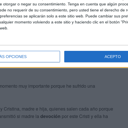
e otorgar o negar su consentimiento.
Tenga en cuenta que algún proc
de no requerir de su consentimiento, pero usted tiene el derecho de r
referencias se aplicarán solo a este sitio web. Puede cambiar sus pref
alquier momento volviendo a este sitio y haciendo clic en el botón "Pri
 web.
ÁS OPCIONES
ACEPTO
momento muy importante porque he sufrido una
y Cristina, madre e hija, quienes salen cada año porque
ransmitió si madre la
devoción
por este Cristi y ella ha