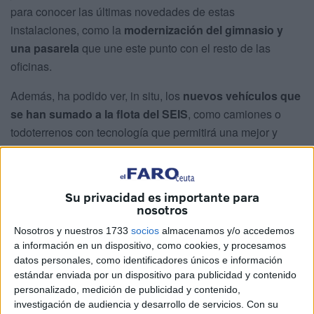
para conocer las últimas novedades de estas
instalaciones, como la
modernización del gimnasio y
una pasarela
que une este punto con el resto de las
oficinas.
Además, ha podido ver, in situ, los
nuevos vehículos que
se han sumado a la flota del SEIS
, como camiones o
todoterrenos con tecnología que permitirá una mejor y
rápida actuación, así como el nuevo material con el que
cuentan estos efectivos de Ceuta.
Su privacidad es importante para
nosotros
Nosotros y nuestros 1733
socios
almacenamos y/o accedemos
a información en un dispositivo, como cookies, y procesamos
datos personales, como identificadores únicos e información
estándar enviada por un dispositivo para publicidad y contenido
personalizado, medición de publicidad y contenido,
investigación de audiencia y desarrollo de servicios.
Con su