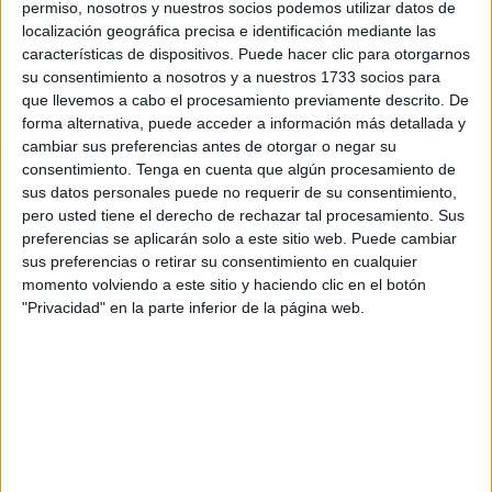
permiso, nosotros y nuestros socios podemos utilizar datos de
localización geográfica precisa e identificación mediante las
características de dispositivos. Puede hacer clic para otorgarnos
su consentimiento a nosotros y a nuestros 1733 socios para
que llevemos a cabo el procesamiento previamente descrito. De
Acompañado por el consejero de Presidencia y
forma alternativa, puede acceder a información más detallada y
Gobernación, Alberto Gaitán, el presidente ha estado
más
cambiar sus preferencias antes de otorgar o negar su
consentimiento.
Tenga en cuenta que algún procesamiento de
de una hora recorriendo las instalaciones
del Parque
sus datos personales puede no requerir de su consentimiento,
de Bomberos de Ceuta.
pero usted tiene el derecho de rechazar tal procesamiento. Sus
preferencias se aplicarán solo a este sitio web. Puede cambiar
Visita al gimnasio
sus preferencias o retirar su consentimiento en cualquier
momento volviendo a este sitio y haciendo clic en el botón
"Privacidad" en la parte inferior de la página web.
La visita del presidente ha comenzado por el gimnasio.
Un
espacio de 175 metros cuadrados con nueva
maquinaria
que permitirá a los efectivos del SEIS entrenar
para mantener su condición física en óptimas condiciones.
Este nuevo gimnasio se ha ubicado en una superficie que
se encontraba sin uso en la planta segunda del parque.