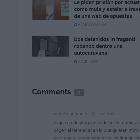
Le piden prisión por actuar
como mula y estafar a trav
de una web de apuestas
HACE 3 SEMANAS
Dos detenidos in fraganti
robando dentro una
autocaravana
HACE 1 MES
Comments
2
caballa
comentó:
hace 8 años
lo que es de verguenza dejen los arabes a
cogen el terreno acen lo que quieren mini
acer eso si fueranespañoles les tirarian 