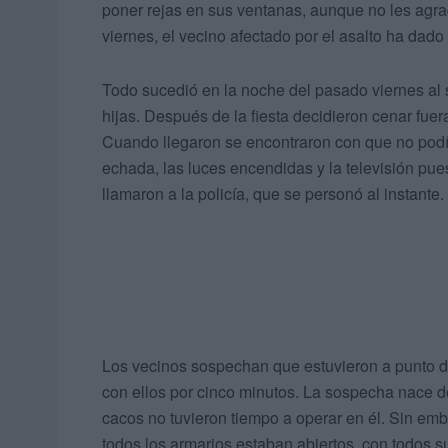
poner rejas en sus ventanas, aunque no les agrad
viernes, el vecino afectado por el asalto ha dad
Todo sucedió en la noche del pasado viernes al 
hijas. Después de la fiesta decidieron cenar fuera
Cuando llegaron se encontraron con que no podí
echada, las luces encendidas y la televisión pue
llamaron a la policía, que se personó al instante.
Los vecinos sospechan que estuvieron a punto de
con ellos por cinco minutos. La sospecha nace d
cacos no tuvieron tiempo a operar en él. Sin embar
todos los armarios estaban abiertos, con todos su