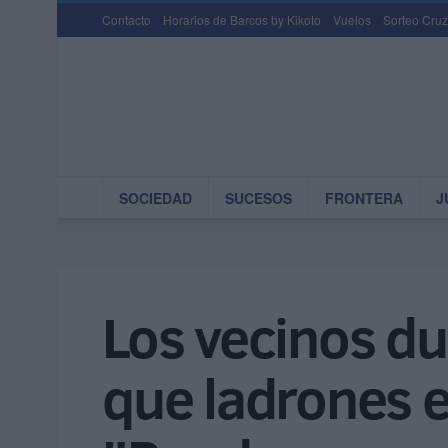
Contacto
Horarios de Barcos by Kikoto
Vuelos
Sorteo Cruz
SOCIEDAD
SUCESOS
FRONTERA
J
Los vecinos d
que ladrones 