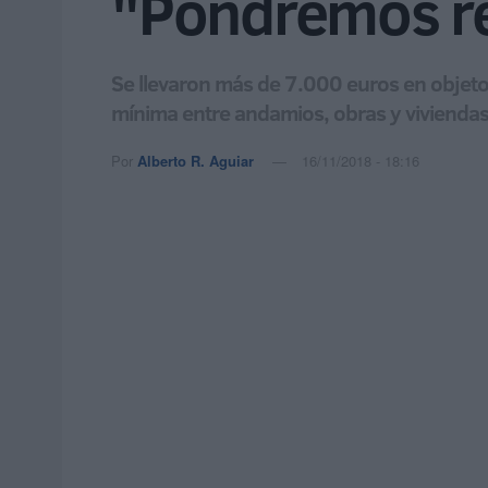
"Pondremos re
Se llevaron más de 7.000 euros en objetos
mínima entre andamios, obras y viviendas
Por
Alberto R. Aguiar
16/11/2018 - 18:16