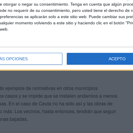
e otorgar o negar su consentimiento.
Tenga en cuenta que algún proc
de no requerir de su consentimiento, pero usted tiene el derecho de r
referencias se aplicarán solo a este sitio web. Puede cambiar sus pref
alquier momento volviendo a este sitio y haciendo clic en el botón "Pri
 web.
 ella, abogada, ya ha comenzado a hacer sus propias
 cómo es posible que una obra se ejecute instalando
se ubica el bloque. La respuesta desde la Ciudad
ÁS OPCIONES
ACEPTO
rmisos y licencias y que en la normativa al parecer no se
do ejemplos de normativas en otros municipios
tos casos y se impide que se instalen andamios a menos
uas. En el caso de Ceuta no ha sido así y las obras de
ño más. Los vecinos, hasta entonces, tendrán que seguir
anas bajadas.