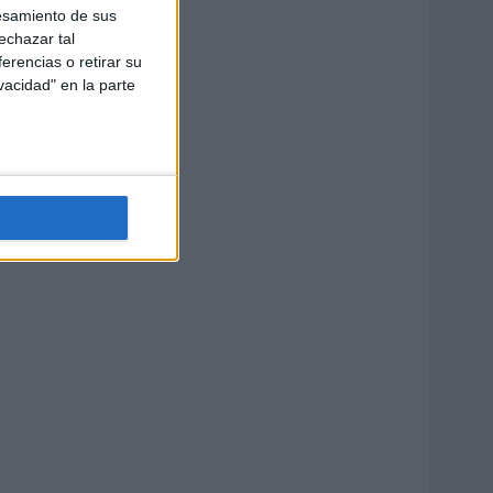
esamiento de sus
echazar tal
erencias o retirar su
vacidad" en la parte