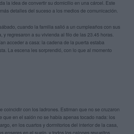
a la idea de convertir su domicilio en una cárcel. Este
o más detalles del suceso a los medios de comunicación.
sábado, cuando la familia salió a un cumpleaños con sus
, y regresaron a su vivienda al filo de las 23.45 horas.
an acceder a casa: la cadena de la puerta estaba
sta. La escena les sorprendió, con lo que al momento
 coincidir con los ladrones. Estiman que no se cruzaron
e que en el salón no se había apenas tocado nada: los
go, en los cuartos y dormitorios del interior de la casa,
s enseres en el suelo, y todos los cajones revueltos.