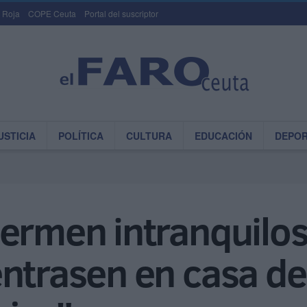
 Roja
COPE Ceuta
Portal del suscriptor
USTICIA
POLÍTICA
CULTURA
EDUCACIÓN
DEPO
uermen intranquilo
entrasen en casa de