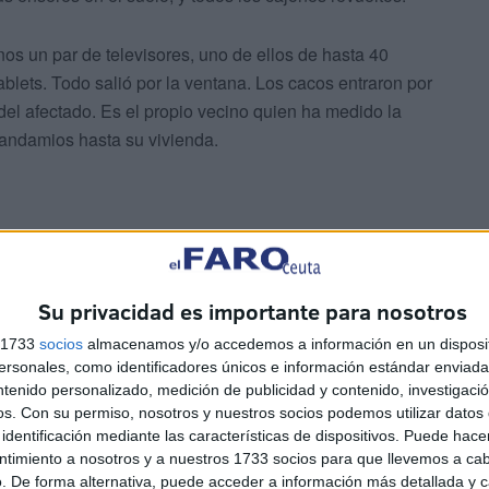
nos un par de televisores, uno de ellos de hasta 40
ablets. Todo salió por la ventana. Los cacos entraron por
 del afectado. Es el propio vecino quien ha medido la
 andamios hasta su vivienda.
Su privacidad es importante para nosotros
tienen responsabilidades en el caso
s 1733
socios
almacenamos y/o accedemos a información en un disposit
sonales, como identificadores únicos e información estándar enviada 
ntenido personalizado, medición de publicidad y contenido, investigaci
n en que estas obras contaban con seguridad. En
os.
Con su permiso, nosotros y nuestros socios podemos utilizar datos 
a, esta le confirmó que no es así: no hay seguridad ni
identificación mediante las características de dispositivos. Puede hacer
 materiales de estos trabajos sí estarían bajo llave.
ntimiento a nosotros y a nuestros 1733 socios para que llevemos a ca
. De forma alternativa, puede acceder a información más detallada y 