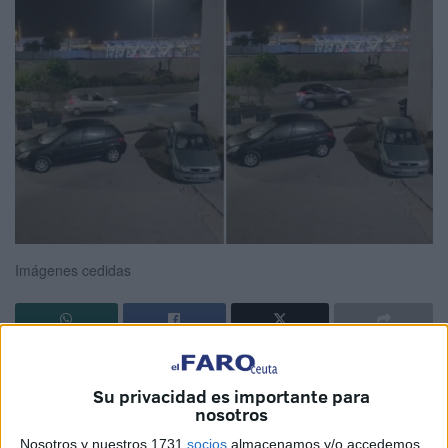
Imágenes cedidas
Los vecinos de la
Junta Obras del Puerto
, en Ceuta,
no
pueden descansar
. La
culpa
la tiene un
alcantarillado
Su privacidad es importante para
nosotros
en mal estado
ubicado en la recta del puerto.
Nosotros y nuestros 1731
socios
almacenamos y/o accedemos