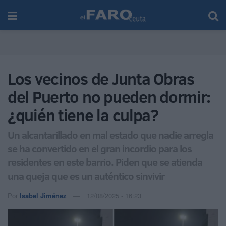
Los vecinos de Junta Obras
del Puerto no pueden dormir:
¿quién tiene la culpa?
Un alcantarillado en mal estado que nadie arregla
se ha convertido en el gran incordio para los
residentes en este barrio. Piden que se atienda
una queja que es un auténtico sinvivir
Por
Isabel Jiménez
12/08/2025 - 16:23