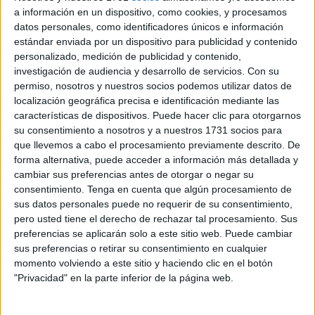
Algo tan simple no se arregla, a pesar de que los vecinos
a información en un dispositivo, como cookies, y procesamos
llevan meses soportando esta situación, teniendo un
ruido
datos personales, como identificadores únicos e información
estándar enviada por un dispositivo para publicidad y contenido
permanente como compañía
, siendo
imposible
personalizado, medición de publicidad y contenido,
conciliar el sueño
con vehículos que pasan por encima
investigación de audiencia y desarrollo de servicios.
Con su
de esa zona constantemente.
permiso, nosotros y nuestros socios podemos utilizar datos de
localización geográfica precisa e identificación mediante las
Mejor que imaginarse la situación es escuchar el ruido que
características de dispositivos. Puede hacer clic para otorgarnos
hacen los vehículos al pasar por la zona.
su consentimiento a nosotros y a nuestros 1731 socios para
que llevemos a cabo el procesamiento previamente descrito. De
forma alternativa, puede acceder a información más detallada y
cambiar sus preferencias antes de otorgar o negar su
consentimiento.
Tenga en cuenta que algún procesamiento de
sus datos personales puede no requerir de su consentimiento,
pero usted tiene el derecho de rechazar tal procesamiento. Sus
preferencias se aplicarán solo a este sitio web. Puede cambiar
sus preferencias o retirar su consentimiento en cualquier
momento volviendo a este sitio y haciendo clic en el botón
"Privacidad" en la parte inferior de la página web.