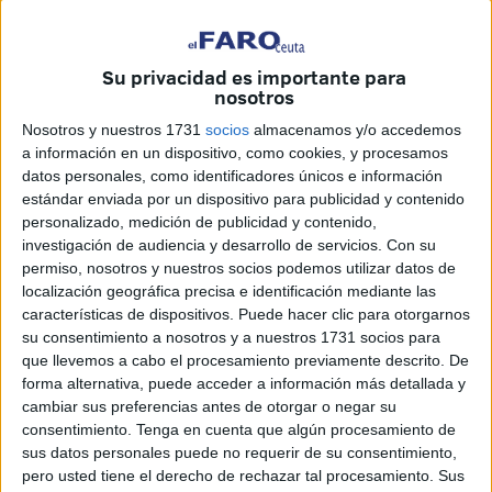
Su privacidad es importante para
nosotros
Nosotros y nuestros 1731
socios
almacenamos y/o accedemos
a información en un dispositivo, como cookies, y procesamos
datos personales, como identificadores únicos e información
estándar enviada por un dispositivo para publicidad y contenido
personalizado, medición de publicidad y contenido,
investigación de audiencia y desarrollo de servicios.
Con su
Imágenes cedidas
permiso, nosotros y nuestros socios podemos utilizar datos de
localización geográfica precisa e identificación mediante las
características de dispositivos. Puede hacer clic para otorgarnos
su consentimiento a nosotros y a nuestros 1731 socios para
que llevemos a cabo el procesamiento previamente descrito. De
Los vecinos de la zona de
Huerta Téllez
quieren
forma alternativa, puede acceder a información más detallada y
agradecer públicamente las
labores de
limpieza
llevadas
cambiar sus preferencias antes de otorgar o negar su
a cabo en el emplazamiento, destacando la figura de Mina
consentimiento.
Tenga en cuenta que algún procesamiento de
sus datos personales puede no requerir de su consentimiento,
Mohamed, viceconsejera de Medio Ambiente, Servicios
pero usted tiene el derecho de rechazar tal procesamiento. Sus
Urbanos y Transporte de Ceuta, la cual envió con