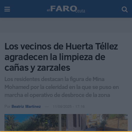
Los vecinos de Huerta Téllez
agradecen la limpieza de
cañas y zarzales
Los residentes destacan la figura de Mina
Mohamed por la celeridad en la que se puso en
marcha el operativo de desbroce de la zona
Por
Beatriz Martínez
11/09/2025 - 17:16