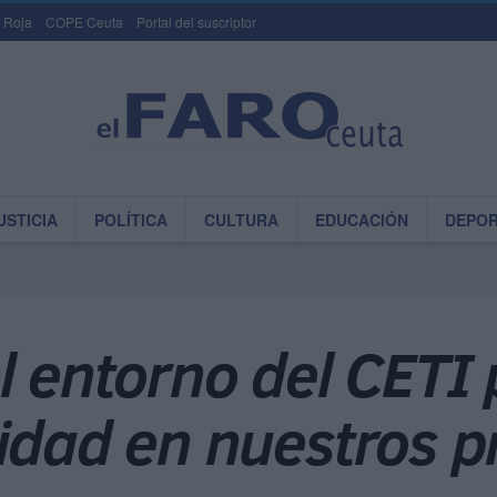
 Roja
COPE Ceuta
Portal del suscriptor
USTICIA
POLÍTICA
CULTURA
EDUCACIÓN
DEPO
l entorno del CETI 
idad en nuestros p