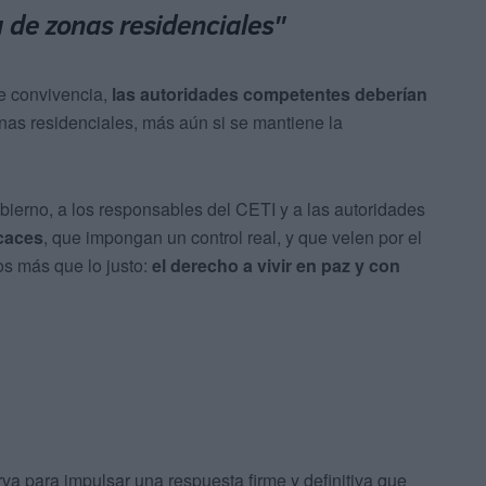
a de zonas residenciales"
e convivencia,
las
autoridades competentes deberían
nas residenciales, más aún si se mantiene la
bierno, a los responsables del CETI y a las autoridades
icaces
, que impongan un control real, y que velen por el
os más que lo justo:
el
derecho a vivir en paz y con
va para impulsar una respuesta firme y definitiva que