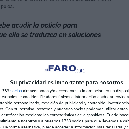
 pelea.
be acudir la policía para
que ello se traduzca en soluciones
ulneran claramente la
Ordenanza Municipal
nación Acústica de la Ciudad Autónoma de Ceuta
,
2013. En particular, el
Artículo 7
de dicha norma
Su privacidad es importante para nosotros
n de altavoces u otros emisores de sonido orientados
s 1733
socios
almacenamos y/o accedemos a información en un disposit
d sonora que perturbe la tranquilidad del vecindario",
sonales, como identificadores únicos e información estándar enviada 
s infracciones se consideran sancionables según el
ntenido personalizado, medición de publicidad y contenido, investigaci
nza, y pueden conllevar multas de hasta 3.000 euros.
os.
Con su permiso, nosotros y nuestros socios podemos utilizar datos 
identificación mediante las características de dispositivos. Puede hacer
ntimiento a nosotros y a nuestros 1733 socios para que llevemos a ca
. De forma alternativa, puede acceder a información más detallada y 