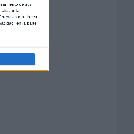
esamiento de sus
echazar tal
erencias o retirar su
vacidad" en la parte