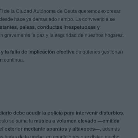
TI de la Ciudad Autónoma de Ceuta queremos expresar
 desde hace ya demasiado tiempo. La convivencia se
stantes, peleas, conductas irrespetuosas y
ran gravemente la paz y la seguridad de nuestros hogares.
 la falta de implicación
efectiva
de quienes gestionan
n continua.
diario debe acudir la
policía para intervenir disturbios
,
 esto se suma la
música a volumen elevado —emitida
el exterior mediante aparatos y altavoces—,
además
tas horas de la noche, en condiciones que distan mucho