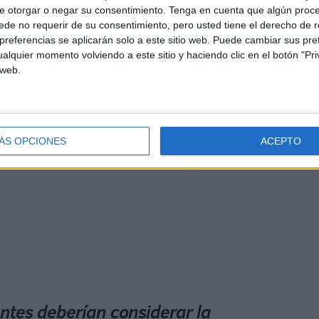
e otorgar o negar su consentimiento.
Tenga en cuenta que algún proc
de no requerir de su consentimiento, pero usted tiene el derecho de r
referencias se aplicarán solo a este sitio web. Puede cambiar sus pref
alquier momento volviendo a este sitio y haciendo clic en el botón "Pri
jos pequeños, personas
mayores con enfermedades
 web.
idades básicas de descanso y tranquilidad están siendo
ÁS OPCIONES
ACEPTO
ornando insostenible. Desde el respeto, pero con la
claro que
esta situación no puede seguir siendo
ntes deberían considerar la