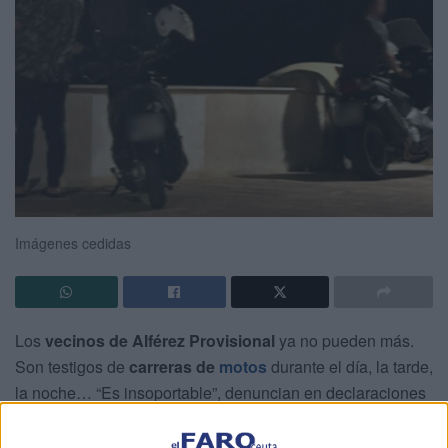
Imágenes cedidas
Los
vecinos de Alférez Provisional
ya no pueden más.
Son testigos de
carreras de
motos
durante el día, la tarde,
la noche… “Es insoportable”, denuncian en declaraciones
a
El Faro de Ceuta
.