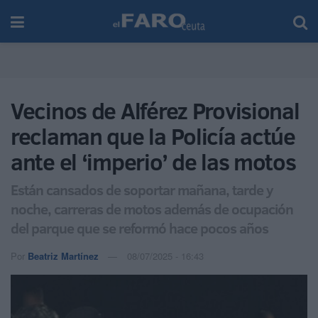
Vecinos de Alférez Provisional
reclaman que la Policía actúe
ante el ‘imperio’ de las motos
Están cansados de soportar mañana, tarde y
noche, carreras de motos además de ocupación
del parque que se reformó hace pocos años
Por
Beatriz Martínez
08/07/2025 - 16:43