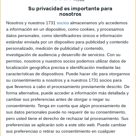
Hace unos dos años que arreglaron
el parque
que está
Su privacidad es importante para
justo
detrás del instituto Siete Colinas
y ese espacio se
nosotros
ha convertido en una carretera para las motos, que hacen
Nosotros y nuestros 1731
socios
almacenamos y/o accedemos
del día a día
un auténtico infierno
.
a información en un dispositivo, como cookies, y procesamos
datos personales, como identificadores únicos e información
Los afectados realizan constantes
llamadas a la Policía
,
estándar enviada por un dispositivo para publicidad y contenido
pero expresan que no les ponen la pertinente multa por lo
personalizado, medición de publicidad y contenido,
investigación de audiencia y desarrollo de servicios.
Con su
que la situación no resulta enmendada.
permiso, nosotros y nuestros socios podemos utilizar datos de
localización geográfica precisa e identificación mediante las
Carreras habituales
características de dispositivos. Puede hacer clic para otorgarnos
su consentimiento a nosotros y a nuestros 1731 socios para
A las
carreras
habituales se suma el
aparcamiento de
que llevemos a cabo el procesamiento previamente descrito. De
forma alternativa, puede acceder a información más detallada y
motos
en el lugar para hacer
concentraciones
que
cambiar sus preferencias antes de otorgar o negar su
derivan en la
acumulación de suciedad
en todo este
consentimiento.
Tenga en cuenta que algún procesamiento de
espacio.
sus datos personales puede no requerir de su consentimiento,
pero usted tiene el derecho de rechazar tal procesamiento. Sus
Los causantes de este atentado contra el necesario
preferencias se aplicarán solo a este sitio web. Puede cambiar
descanso acceden al parque, se sientan allí durante horas
sus preferencias o retirar su consentimiento en cualquier