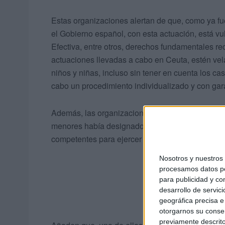
Estas organizaciones alertan de que, como ya fue
el Gobierno español, con esta actuación, está v
Efectiva, entre otros, derechos fundamentales rec
actuaciones llevadas a cabo en Ceuta, estén velan
niños y niñas, incluso sin tener en cuenta los c
cabo un procedimiento individualizado y con gara
Además, las organizaciones denunciantes asegu
menores había designado abogadas las mismas n
competentes para ejercer su asistencia letrada.
Nosotros y nuestro
procesamos datos per
para publicidad y co
desarrollo de servici
geográfica precisa e 
otorgarnos su conse
previamente descrito