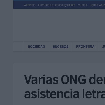
Contacto
Horarios de Barcos by Kikoto
Vuelos
Sorteo Cruz
SOCIEDAD
SUCESOS
FRONTERA
J
Varias ONG de
asistencia letr