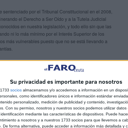
 sentenciado por el Tribunal Constitucional en el 2008,
ulnerando el Derecho a Ser Oído y a la Tutela Judicial
onocidos en nuestra legislación, y todo ello sin que las
do ni lo más mínimo por el Interés Superior de los
asos más vulnerables puesto que no se está llevando a
ntías.
ran saber que a pesar de que un grupo de cinco
o han sido contactadas por las autoridades
Su privacidad es importante para nosotros
s 1733
socios
almacenamos y/o accedemos a información en un disposit
sonales, como identificadores únicos e información estándar enviada 
ntenido personalizado, medición de publicidad y contenido, investigaci
os.
Con su permiso, nosotros y nuestros socios podemos utilizar datos 
identificación mediante las características de dispositivos. Puede hacer
ntimiento a nosotros y a nuestros 1733 socios para que llevemos a ca
. De forma alternativa, puede acceder a información más detallada y 