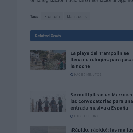
en la legislación nacional e internacional vigente
Tags:
Frontera
Marruecos
Related
Posts
La playa del Trampolín se
llena de refugios para pasa
la noche
HACE 7 MINUTOS
Se multiplican en Marruec
las convocatorias para una
entrada masiva a España
HACE 4 HORAS
¡Rápido, rápido!: las mafia