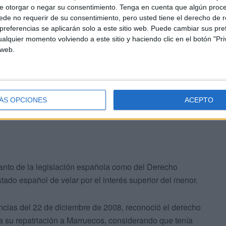
 Raíces, se ha puesto en contacto con el puesto
e otorgar o negar su consentimiento.
Tenga en cuenta que algún proc
uado con sus representados y la han emplazado a dirigirse
de no requerir de su consentimiento, pero usted tiene el derecho de r
ección de la ciudad de Ceuta, tutora de los menores.
referencias se aplicarán solo a este sitio web. Puede cambiar sus pref
alquier momento volviendo a este sitio y haciendo clic en el botón "Pri
 web.
idad de garantizar la asistencia letrada de los niños en
día de hoy más de 30 niños han designado a abogados y
sa en cualquier procedimiento que les afecte.
ÁS OPCIONES
ACEPTO
to de la legislación española como del Derecho
tado español de velar por el interés superior del menor.
encias del 22 de diciembre de 2008, reconoció el derecho
 su repatriación a Marruecos, considerando que tenía