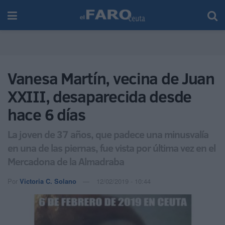
Vanesa Martín, vecina de Juan
XXIII, desaparecida desde
hace 6 días
La joven de 37 años, que padece una minusvalía
en una de las piernas, fue vista por última vez en el
Mercadona de la Almadraba
Por
Victoria C. Solano
12/02/2019 - 10:44