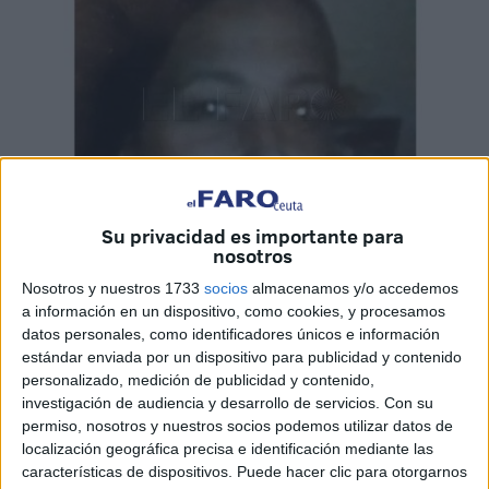
Su privacidad es importante para
nosotros
Nosotros y nuestros 1733
socios
almacenamos y/o accedemos
a información en un dispositivo, como cookies, y procesamos
datos personales, como identificadores únicos e información
estándar enviada por un dispositivo para publicidad y contenido
personalizado, medición de publicidad y contenido,
La familia de Vanesa Martín ha lanzado un llamamiento a
investigación de audiencia y desarrollo de servicios.
Con su
la población para intentar dar con su paradero. La joven de
permiso, nosotros y nuestros socios podemos utilizar datos de
37 años residente en Ceuta, en el barrio de Juan XXIII,
localización geográfica precisa e identificación mediante las
abandonó la residencia familiar el pasado miércoles día 6
características de dispositivos. Puede hacer clic para otorgarnos