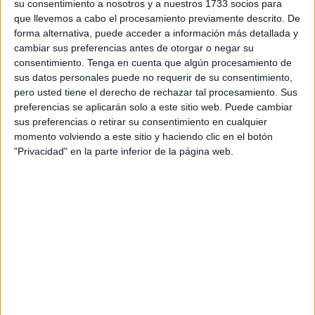
su consentimiento a nosotros y a nuestros 1733 socios para
alrededor de las 16.00 horas. “Le dijo a mi padre que iba a
que llevemos a cabo el procesamiento previamente descrito. De
Mercadona (de la Almadraba) a comprar leche para su
forma alternativa, puede acceder a información más detallada y
niño de un año y medio”, precisa una de sus cuatro
cambiar sus preferencias antes de otorgar o negar su
hermanas, Rocío, que encabeza su búsqueda. Esa fue la
consentimiento.
Tenga en cuenta que algún procesamiento de
última vez que la familia tuvo noticias de Vanesa. Aclaran
sus datos personales puede no requerir de su consentimiento,
pero usted tiene el derecho de rechazar tal procesamiento. Sus
que se trata de una actitud nada habitual en la joven “que
preferencias se aplicarán solo a este sitio web. Puede cambiar
siempre avisa, y nunca pasa más de dos días fuera de
sus preferencias o retirar su consentimiento en cualquier
casa. Ahora ya van seis”.
momento volviendo a este sitio y haciendo clic en el botón
"Privacidad" en la parte inferior de la página web.