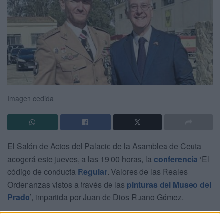
Imagen cedida
El Salón de Actos del Palacio de la Asamblea de Ceuta
acogerá este jueves, a las 19:00 horas, la
conferencia
‘El
código de conducta
Regular
. Valores de las Reales
Ordenanzas vistos a través de las
pinturas del Museo del
Prado
’, impartida por Juan de Dios Ruano Gómez.
El autor se centrará en descubrir
los valores
propios
de