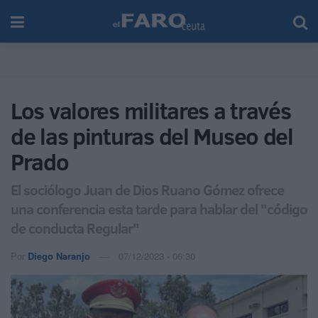
Los valores militares a través
de las pinturas del Museo del
Prado
El sociólogo Juan de Dios Ruano Gómez ofrece
una conferencia esta tarde para hablar del "código
de conducta Regular"
Por
Diego Naranjo
07/12/2023 - 06:30