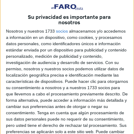
las Fuerzas Regulares
como la disciplina, el honor y el
compañerismo, mediante el análisis de diversas obras
Su privacidad es importante para
nosotros
maestras del Museo Nacional del Prado.
Nosotros y nuestros 1733
socios
almacenamos y/o accedemos
El Faro se ha puesto en contacto con este doctor en
a información en un dispositivo, como cookies, y procesamos
Ciencias Políticas y Sociología por la
Universidad
datos personales, como identificadores únicos e información
Complutense de Madrid y Profesor en la Universidad de
estándar enviada por un dispositivo para publicidad y contenido
personalizado, medición de publicidad y contenido,
La Coruña para hablar sobre esta conferencia.
investigación de audiencia y desarrollo de servicios.
Con su
permiso, nosotros y nuestros socios podemos utilizar datos de
¿Cómo se le ocurrió la idea de desgranar los valores
localización geográfica precisa e identificación mediante las
militares que se pueden transmitir a través de una
características de dispositivos. Puede hacer clic para otorgarnos
pintura?
su consentimiento a nosotros y a nuestros 1733 socios para
que llevemos a cabo el procesamiento previamente descrito. De
Bueno, cuando un sociólogo estudia la cultura de una
forma alternativa, puede acceder a información más detallada y
sociedad uno de los componentes fundamentales de esa
cambiar sus preferencias antes de otorgar o negar su
consentimiento.
Tenga en cuenta que algún procesamiento de
cultura son sus valores. Y cuando vi que en las Reales
sus datos personales puede no requerir de su consentimiento,
Ordenanzas para las Fuerzas Armadas se recogen los
pero usted tiene el derecho de rechazar tal procesamiento. Sus
valores militares, que son también valores sociales que el
preferencias se aplicarán solo a este sitio web. Puede cambiar