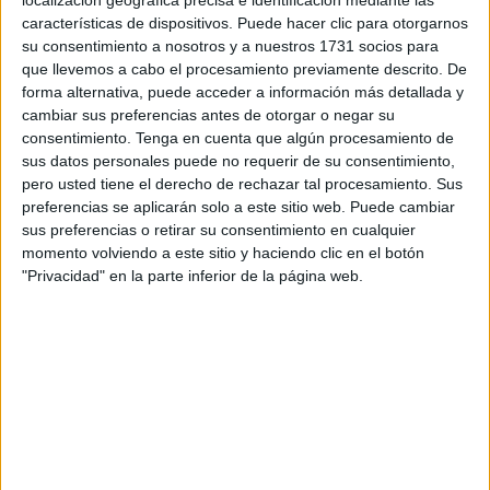
localización geográfica precisa e identificación mediante las
La actuación se llevará a cabo conforme a la legislación
características de dispositivos. Puede hacer clic para otorgarnos
vigente en materia de
urbanismo, contratación pública y
su consentimiento a nosotros y a nuestros 1731 socios para
que llevemos a cabo el procesamiento previamente descrito. De
normativa
específica del ámbito portuario. Además, el
forma alternativa, puede acceder a información más detallada y
desarrollo del proyecto se dividirá en dos etapas
cambiar sus preferencias antes de otorgar o negar su
sucesivas, lo que permitirá ejecutar las obras de forma
consentimiento.
Tenga en cuenta que algún procesamiento de
ordenada y eficiente.
sus datos personales puede no requerir de su consentimiento,
pero usted tiene el derecho de rechazar tal procesamiento. Sus
El Pliego de Prescripciones Técnicas detalla los requisitos
preferencias se aplicarán solo a este sitio web. Puede cambiar
sus preferencias o retirar su consentimiento en cualquier
que deben guiar tanto la redacción como la ejecución del
momento volviendo a este sitio y haciendo clic en el botón
proyecto. Entre los aspectos destacados figuran el
diseño
"Privacidad" en la parte inferior de la página web.
de las infraestructuras
, la gestión de residuos, la
prevención de riesgos laborales, los controles de calidad y
las exigencias medioambientales.
Esta visión integral asegura que la urbanización de la
zona se realice bajo criterios de sostenibilidad y eficiencia,
aplicando las mejores prácticas en ingeniería civil y
desarrollo urbano.