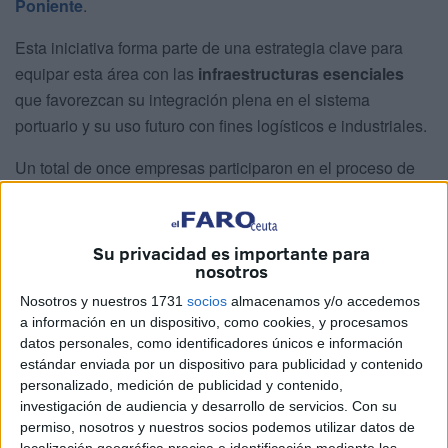
Poniente
.
Esta iniciativa forma parte de una estrategia clave para
equipar esta área con las
infraestructuras esenciales
que favorezcan su integración plena en el sistema
portuario y su uso futuro con fines logísticos e industriales.
Un total de once empresas participaron en el proceso de
licitación, siendo finalmente
adjudicado a la compañía
TG4 Consultores AEC
, que ejecutará los trabajos por un
valor de
52.900 euros.
Su privacidad es importante para
nosotros
Este proyecto
se alinea con los planes de desarrollo del
Nosotros y nuestros 1731
socios
almacenamos y/o accedemos
puerto, cuyo objetivo es optimizar su rendimiento y reforzar
a información en un dispositivo, como cookies, y procesamos
sus vínculos con el tejido urbano y económico de la
datos personales, como identificadores únicos e información
ciudad.
estándar enviada por un dispositivo para publicidad y contenido
personalizado, medición de publicidad y contenido,
investigación de audiencia y desarrollo de servicios.
Con su
Normativa, fases y enfoque integral
permiso, nosotros y nuestros socios podemos utilizar datos de