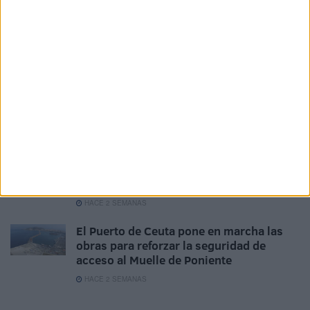
Aplazada la LXXXII Travesía al Puerto de
Ceuta “por motivos de seguridad”
HACE 4 DÍAS
'Volando voy, volando vengo': un
vehículo con hachís que no llegó a su
destino
HACE 1 SEMANA
El Puerto de Ceuta garantiza el servicio
permanente de las pasarelas de
embarque de pasajeros
HACE 2 SEMANAS
El Puerto de Ceuta pone en marcha las
obras para reforzar la seguridad de
acceso al Muelle de Poniente
HACE 2 SEMANAS