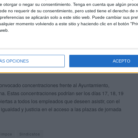
e otorgar o negar su consentimiento.
Tenga en cuenta que algún proc
son necesarios para pasar de jornada parcial a
de no requerir de su consentimiento, pero usted tiene el derecho de r
explique con claridad, presentando la normativa
referencias se aplicarán solo a este sitio web. Puede cambiar sus pref
alquier momento volviendo a este sitio y haciendo clic en el botón "Pri
ía ser un requisito pasar por este proceso para
 web.
ÁS OPCIONES
ACEPTO
onvocado concentraciones frente al Ayuntamiento,
na. Estas concentraciones podrían ser los días 17, 18, 19
biertas a todos los empleados que deseen asistir, con el
 igualdad y justicia en el acceso a las plazas de jornada
limpce
Sindicatos