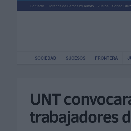
Contacto
Horarios de Barcos by Kikoto
Vuelos
Sorteo Cruz
SOCIEDAD
SUCESOS
FRONTERA
J
UNT convocará
trabajadores d