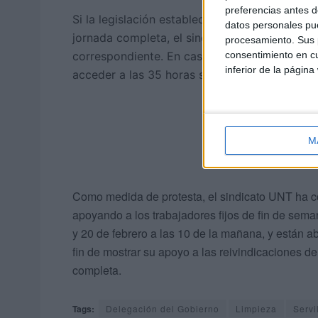
preferencias antes d
Si la legislación establece que los exámenes 
datos personales pue
jornada completa, el sindicato exige que se 
procesamiento. Sus p
consentimiento en cu
correspondiente. En caso contrario, no deber
inferior de la página
acceder a las 35 horas semanales.
M
Como medida de protesta, el sindicato UNT ha c
apoyando a los trabajadores fijos de fin de sema
y 20 de febrero a las 10 de la mañana, y están a
fin de mostrar su apoyo a las reivindicaciones de
completa.
Tags:
Delegación del Gobierno
Limpieza
Servi