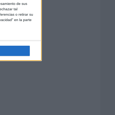
esamiento de sus
echazar tal
erencias o retirar su
vacidad" en la parte