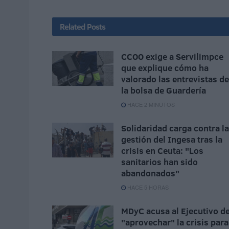
Related
Posts
CCOO exige a Servilimpce
que explique cómo ha
valorado las entrevistas de
la bolsa de Guardería
HACE 2 MINUTOS
Solidaridad carga contra la
gestión del Ingesa tras la
crisis en Ceuta: "Los
sanitarios han sido
abandonados"
HACE 5 HORAS
MDyC acusa al Ejecutivo d
"aprovechar" la crisis para