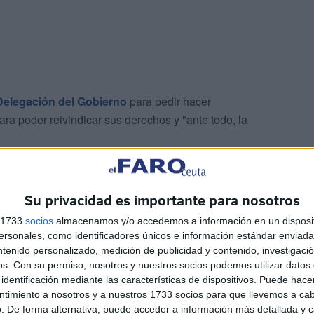
Delegación del Gobierno
para pedir hacer
ra poder reivindicar sus derechos y "ante todo, la
Su privacidad es importante para nosotros
s 1733
socios
almacenamos y/o accedemos a información en un disposit
sonales, como identificadores únicos e información estándar enviada 
ntenido personalizado, medición de publicidad y contenido, investigaci
ra pasar a 35 horas perteneciendo ya a la empresa, no
os.
Con su permiso, nosotros y nuestros socios podemos utilizar datos 
gan con la ley en mano, y si no es por ley, quiere decir
identificación mediante las características de dispositivos. Puede hacer
ar a 35 horas semanales", han reivindicado.
ntimiento a nosotros y a nuestros 1733 socios para que llevemos a ca
. De forma alternativa, puede acceder a información más detallada y 