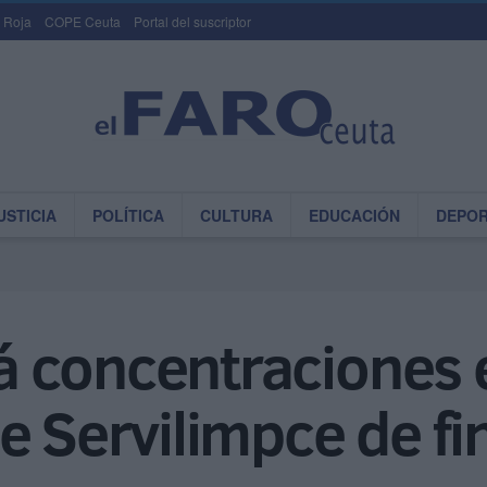
 Roja
COPE Ceuta
Portal del suscriptor
USTICIA
POLÍTICA
CULTURA
EDUCACIÓN
DEPO
 concentraciones e
e Servilimpce de f