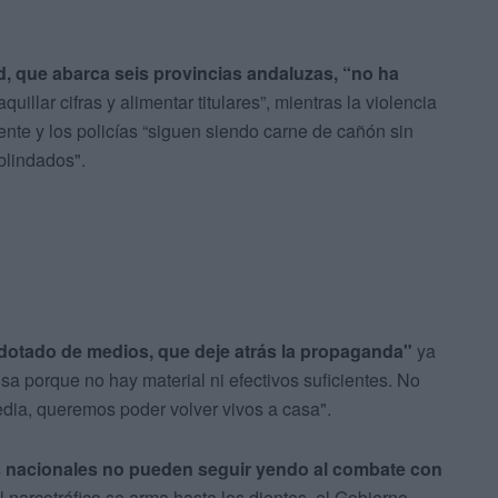
d, que abarca seis provincias andaluzas, “no ha
uillar cifras y alimentar titulares”, mientras la violencia
te y los policías “siguen siendo carne de cañón sin
blindados".
 y dotado de medios, que deje atrás la propaganda"
ya
sa porque no hay material ni efectivos suficientes. No
dia, queremos poder volver vivos a casa".
as nacionales no pueden seguir yendo al combate con
l narcotráfico se arma hasta los dientes, el Gobierno