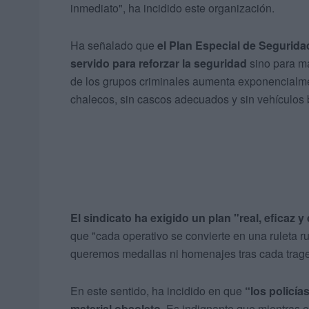
inmediato", ha incidido este organización.
Ha señalado que
el Plan Especial de Segurida
servido para reforzar la seguridad
sino para maq
de los grupos criminales aumenta exponencialmen
chalecos, sin cascos adecuados y sin vehículos 
El sindicato ha exigido un plan "real, eficaz
que "cada operativo se convierte en una ruleta ru
queremos medallas ni homenajes tras cada trage
En este sentido, ha incidido en que
“los policí
material obsoleto
. Es indignante que mientras e