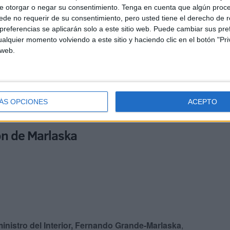
e otorgar o negar su consentimiento.
Tenga en cuenta que algún proc
de no requerir de su consentimiento, pero usted tiene el derecho de r
arcos disponían de armas largas de guerra
, en
referencias se aplicarán solo a este sitio web. Puede cambiar sus pref
s de droga “escoltadas por pistoleros muy bien
alquier momento volviendo a este sitio y haciendo clic en el botón "Pri
 la Policía, y les han disparado al grito de “a por los
 web.
 las inmediaciones de la nave en la que se han
ÁS OPCIONES
ACEPTO
entorno de Isla Mayor.
ión de Marlaska
ministro del Interior, Fernando Grande-Marlaska
,