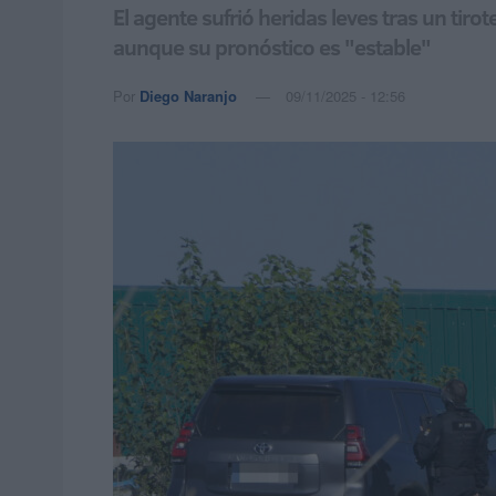
El agente sufrió heridas leves tras un tiro
aunque su pronóstico es "estable"
Por
Diego Naranjo
09/11/2025 - 12:56