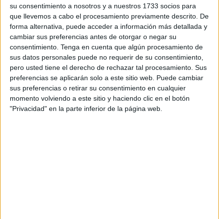
Susana Fernández, tutora de 2º de Infantil en el
CEIP
su consentimiento a nosotros y a nuestros 1733 socios para
que llevemos a cabo el procesamiento previamente descrito. De
Rosalía de Castro
, constatar con frases como esa que
forma alternativa, puede acceder a información más detallada y
han logrado gran parte de los objetivos trazados es la
cambiar sus preferencias antes de otorgar o negar su
mejor de las satisfacciones. Y es que ambas, tras haber
consentimiento.
Tenga en cuenta que algún procesamiento de
participado el año pasado en
el proyecto Hermes, un
sus datos personales puede no requerir de su consentimiento,
pero usted tiene el derecho de rechazar tal procesamiento. Sus
programa experimental e innovador
en el que el
preferencias se aplicarán solo a este sitio web. Puede cambiar
Ministerio de Educación
seleccionó a tan solo dos
sus preferencias o retirar su consentimiento en cualquier
centros educativos de nuestra ciudad, se propusieron ir
momento volviendo a este sitio y haciendo clic en el botón
más allá.
"Privacidad" en la parte inferior de la página web.
“Ha sido la amistad que nos unió el año pasado la que nos
ha hecho continuar”, explica Fernández. Por eso, desde
las primeras semanas de este año escolar se propusieron
continuar incentivando el interés y aprendizaje de los más
pequeños por el patrimonio cultural y artístico de la ciudad.
En ese sentido, con la participación cada semana de un
grupo de 12 alumnos de la UGR, se han desarrollado