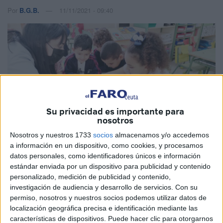
Por
B.G.B.
11/11/2021 - 09:40
Su privacidad es importante para
nosotros
Imágenes cedidas
Nosotros y nuestros 1733
socios
almacenamos y/o accedemos
a información en un dispositivo, como cookies, y procesamos
datos personales, como identificadores únicos e información
estándar enviada por un dispositivo para publicidad y contenido
“Seño, ahora con todo lo que he aprendido le voy a pedir a
personalizado, medición de publicidad y contenido,
investigación de audiencia y desarrollo de servicios.
Con su
mi mamá que me lleve a todos los museos”. Para las
permiso, nosotros y nuestros socios podemos utilizar datos de
profesoras Guadalupe Romero, del departamento de
localización geográfica precisa e identificación mediante las
Didáctica de las Ciencias Sociales de la
UGR
en Ceuta, y
características de dispositivos. Puede hacer clic para otorgarnos