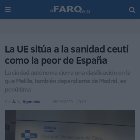
La UE sitúa a la sanidad ceutí
como la peor de España
La ciudad autónoma cierra una clasificación en la
que Melilla, también dependiente de Madrid, es
penúltima
Por
A. I.
,
Agencias
28/03/2023 - 19:01