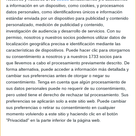
penúltima Melilla, zona cuyo sistema sanitario también se
a información en un dispositivo, como cookies, y procesamos
gestiona desde el Gobierno Central, en Madrid.
datos personales, como identificadores únicos e información
estándar enviada por un dispositivo para publicidad y contenido
De las 234 regiones sometidas a examen por Bruselas, la
personalizado, medición de publicidad y contenido,
Comunidad de Madrid se sitúa con 127,2 puntos como la
investigación de audiencia y desarrollo de servicios.
Con su
líder a nivel europeo, por delante de Estocolmo, hasta
permiso, nosotros y nuestros socios podemos utilizar datos de
localización geográfica precisa e identificación mediante las
ahora la indiscutible número 1, que se queda con 127
características de dispositivos. Puede hacer clic para otorgarnos
puntos.
su consentimiento a nosotros y a nuestros 1733 socios para
que llevemos a cabo el procesamiento previamente descrito. De
De esta forma, la UE coloca a la sanidad madrileña como
forma alternativa, puede acceder a información más detallada y
la mejor a nivel nacional, muy por delante de las otras
cambiar sus preferencias antes de otorgar o negar su
regiones con mejores puntuaciones como son Navarra
consentimiento.
Tenga en cuenta que algún procesamiento de
sus datos personales puede no requerir de su consentimiento,
(119,4) o Cataluña (117,7), que se quedan fuera del top
pero usted tiene el derecho de rechazar tal procesamiento. Sus
100.
preferencias se aplicarán solo a este sitio web. Puede cambiar
sus preferencias o retirar su consentimiento en cualquier
A nivel general, Madrid es la región española con mejor
momento volviendo a este sitio y haciendo clic en el botón
posición en el conjunto de la Unión Europea, en cuyo
"Privacidad" en la parte inferior de la página web.
ranking aparece en el puesto 32 (con una puntuación de
119,3), y escalando 31 posiciones respecto a 2019.