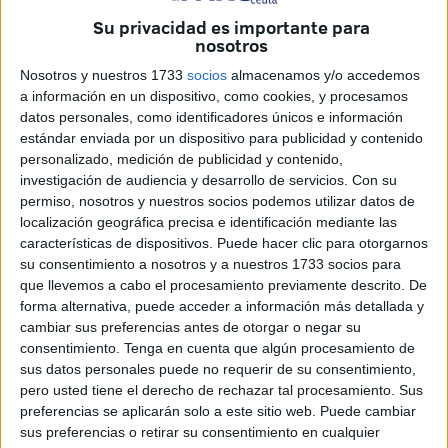
Su privacidad es importante para
nosotros
Nosotros y nuestros 1733
socios
almacenamos y/o accedemos
a información en un dispositivo, como cookies, y procesamos
datos personales, como identificadores únicos e información
estándar enviada por un dispositivo para publicidad y contenido
personalizado, medición de publicidad y contenido,
investigación de audiencia y desarrollo de servicios.
Con su
Unidos Podemos se mostraba satisfecho de los resultados
permiso, nosotros y nuestros socios podemos utilizar datos de
nacionale, aunque no tanto a nivel local, tras situarse en
localización geográfica precisa e identificación mediante las
una cuarta posición con prácticamente el 100% del
características de dispositivos. Puede hacer clic para otorgarnos
escrutinio de las urnas. “Ceuta es una ciudad muy difícil
su consentimiento a nosotros y a nuestros 1733 socios para
que llevemos a cabo el procesamiento previamente descrito. De
para las fuerzas progresistas. Es muy conservadora e
forma alternativa, puede acceder a información más detallada y
incluso reaccionaria en algunos círculos”, apuntaba el
cambiar sus preferencias antes de otorgar o negar su
coordinador de campaña, Julio Basurco. Aún así,
consentimiento.
Tenga en cuenta que algún procesamiento de
aseguraba que la coalición continuará en la misma línea
sus datos personales puede no requerir de su consentimiento,
de actuación en su lucha, especialmente en nuestra
pero usted tiene el derecho de rechazar tal procesamiento. Sus
preferencias se aplicarán solo a este sitio web. Puede cambiar
ciudad. “Hace mucha falta para acabar con los niveles de
sus preferencias o retirar su consentimiento en cualquier
desempleo juvenil, la situación de pobreza y marginaldad