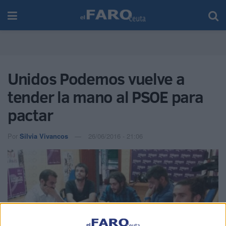
Unidos Podemos vuelve a
tender la mano al PSOE para
pactar
Por
Silvia Vivancos
26/06/2016 - 21:06