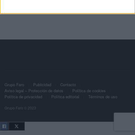
Grupo Faro
Publicidad
Contacto
Aviso legal – Protección de datos
Política de cookies
Política de privacidad
Política editorial
Términos de uso
Grupo Faro © 2023