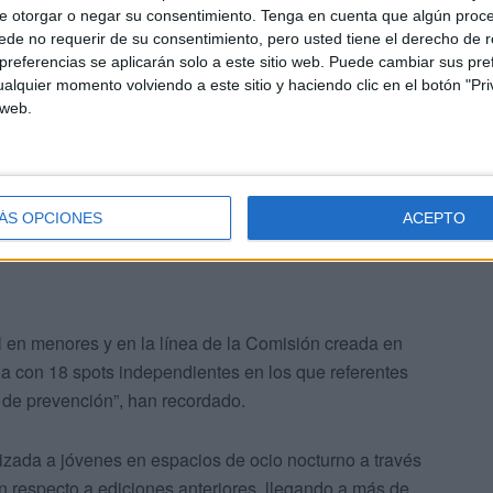
un ambicioso proyecto telemático de formación online. En
e otorgar o negar su consentimiento.
Tenga en cuenta que algún proc
n con éxito los itinerarios formativos ofertados”.
de no requerir de su consentimiento, pero usted tiene el derecho de r
referencias se aplicarán solo a este sitio web. Puede cambiar sus pref
alquier momento volviendo a este sitio y haciendo clic en el botón "Pri
que “se han ampliado los ámbitos de intervención. Como
 web.
II Jornadas de Salud Mental (ACEFEP) o la formación a
ones Penitenciarias”.
ÁS OPCIONES
ACEPTO
l en menores y en la línea de la Comisión creada en
 con 18 spots independientes en los que referentes
y de prevención”, han recordado.
zada a jóvenes en espacios de ocio nocturno a través
 respecto a ediciones anteriores, llegando a más de