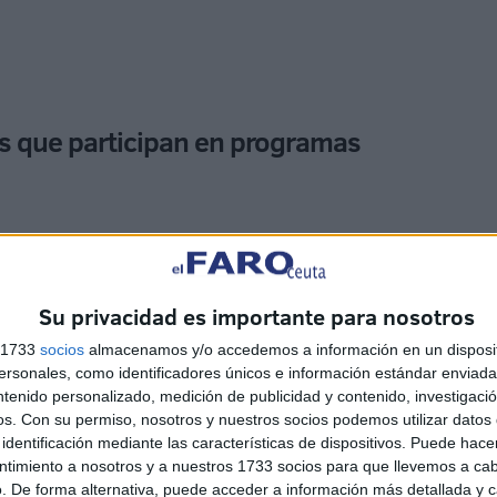
es que participan en programas
a cifra de jóvenes que participan en
programas
ros universitarios
. De 760 durante el 2021, aumentó a
Su privacidad es importante para nosotros
s 1733
socios
almacenamos y/o accedemos a información en un disposit
rimera vez a la modalidad online con una demanda de
sonales, como identificadores únicos e información estándar enviada 
nuado con cursos presenciales que han alcanzado a más
ntenido personalizado, medición de publicidad y contenido, investigaci
os.
Con su permiso, nosotros y nuestros socios podemos utilizar datos 
identificación mediante las características de dispositivos. Puede hacer
ntimiento a nosotros y a nuestros 1733 socios para que llevemos a ca
la normalidad
tras la pandemia
, han mencionado un
. De forma alternativa, puede acceder a información más detallada y 