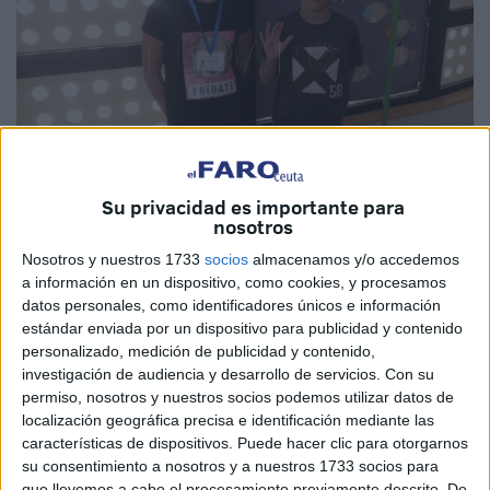
Su privacidad es importante para
nosotros
El colegio de
educación
infantil y primaria Ciudad de
Nosotros y nuestros 1733
socios
almacenamos y/o accedemos
a información en un dispositivo, como cookies, y procesamos
Ceuta está celebrando este jueves y viernes en sus
datos personales, como identificadores únicos e información
instalaciones su primera jornada de robótica educativa y
estándar enviada por un dispositivo para publicidad y contenido
aprendizaje CTIM (Ciencia, Tecnología, Ingeniería y
personalizado, medición de publicidad y contenido,
Matemáticas), con el objetivo de dar a conocer a la
investigación de audiencia y desarrollo de servicios.
Con su
permiso, nosotros y nuestros socios podemos utilizar datos de
comunidad educativa qué proyectos están realizando de
localización geográfica precisa e identificación mediante las
forma interdisciplinar. Dividido por cursos, numerosos
características de dispositivos. Puede hacer clic para otorgarnos
padres se están acercando a ver cómo sus hijos les
su consentimiento a nosotros y a nuestros 1733 socios para
presentan los proyectos que han estado trabajando
que llevemos a cabo el procesamiento previamente descrito. De