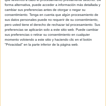
forma alternativa, puede acceder a información más detallada y
durante estos días.
cambiar sus preferencias antes de otorgar o negar su
consentimiento.
Tenga en cuenta que algún procesamiento de
“Se trata de trabajar la robótica y de aprovechar los
sus datos personales puede no requerir de su consentimiento,
beneficios que tiene para desarrollar habilidades en los
pero usted tiene el derecho de rechazar tal procesamiento. Sus
alumnos; no pretendemos formar programadores, sino
preferencias se aplicarán solo a este sitio web. Puede cambiar
aprovechar los beneficios que tiene el pensar como un
sus preferencias o retirar su consentimiento en cualquier
momento volviendo a este sitio y haciendo clic en el botón
programador”, explica Francisco Jesús Gómez, director del
"Privacidad" en la parte inferior de la página web.
centro. De este modo, se trabajan competencias TIC,
lingüísticas y matemáticas a través de diferentes
proyectos, además de los beneficios que proporcionan la
robótica en sí, como el desarrollo del pensamiento lógico,
la resolución de problemas, el pensamiento algorítmico o
la creatividad, siendo por tanto un proyecto enfocado al
desarrollo de habilidades.
Como curiosidad, muchos de los proyectos han sido
realizados a través de legos, que están muy ligados a otro
de los grandes proyectos que tiene previsto el Ciudad de