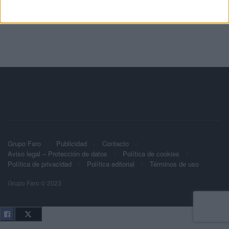
Grupo Faro
Publicidad
Contacto
Aviso legal – Protección de datos
Política de cookies
Política de privacidad
Política editorial
Términos de uso
Grupo Faro © 2023