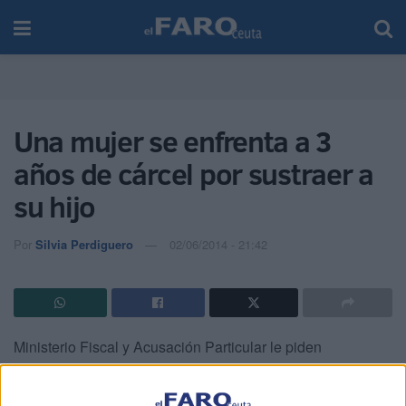
Una mujer se enfrenta a 3
años de cárcel por sustraer a
su hijo
Por
Silvia Perdiguero
02/06/2014 - 21:42
Ministerio Fiscal y Acusación Particular le piden
inhabilitación de la patria potestad por 7 años. La Defensa
solicita la libre absolución