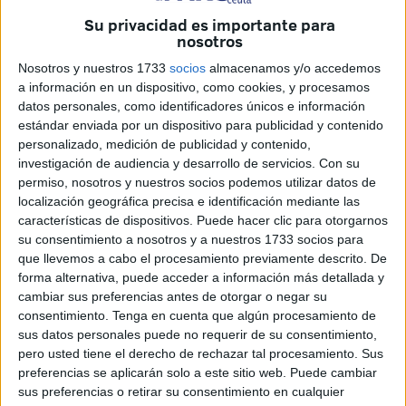
Su privacidad es importante para
Una vecina de Ceuta se sentó en la mañana de ayer en el
nosotros
banquillo de la Sala de lo Penal Uno de nuestra ciudad
Nosotros y nuestros 1733
socios
almacenamos y/o accedemos
acusada de incurrir en un delito de sustracción de
a información en un dispositivo, como cookies, y procesamos
menores, en este caso, que estaría cometido sobre su hijo,
datos personales, como identificadores únicos e información
como así entiende el Ministerio Fiscal y la Acusación
estándar enviada por un dispositivo para publicidad y contenido
Particular, que elevaron sus peticiones de condena al
personalizado, medición de publicidad y contenido,
investigación de audiencia y desarrollo de servicios.
Con su
término de un juicio que quedó visto para sentencia. La
permiso, nosotros y nuestros socios podemos utilizar datos de
Defensa solicitó la libre absolución de la mujer al entender
localización geográfica precisa e identificación mediante las
que es inocente y que no hay por tanto prueba de cargo
características de dispositivos. Puede hacer clic para otorgarnos
alguna contra ella.
su consentimiento a nosotros y a nuestros 1733 socios para
que llevemos a cabo el procesamiento previamente descrito. De
De tal manera, el Ministerio Fiscal pidió para la acusada
forma alternativa, puede acceder a información más detallada y
una pena de tres años y un día de prisión y siete años de
cambiar sus preferencias antes de otorgar o negar su
inhabilitación de la patria potestad por un delito de
consentimiento.
Tenga en cuenta que algún procesamiento de
sustracción de menores. La Acusación Particular se
sus datos personales puede no requerir de su consentimiento,
adhirió a esta pena y añadió un segundo delito, de
pero usted tiene el derecho de rechazar tal procesamiento. Sus
preferencias se aplicarán solo a este sitio web. Puede cambiar
desobediencia, por el que pidió otro año más.
sus preferencias o retirar su consentimiento en cualquier
En la vista oral, celebrada ayer, cada parte defendió su