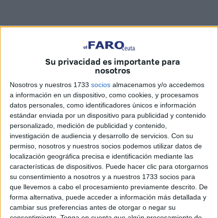
Su privacidad es importante para
Foto/Vídeo: Reduan Ben Zakour
nosotros
Nosotros y nuestros 1733
socios
almacenamos y/o accedemos
a información en un dispositivo, como cookies, y procesamos
datos personales, como identificadores únicos e información
El Puente del Biutz ha permanecido cerrado este
estándar enviada por un dispositivo para publicidad y contenido
miércoles debido a una manifestación de porteadores en
personalizado, medición de publicidad y contenido,
investigación de audiencia y desarrollo de servicios.
Con su
el lado marroquí del paso de mercancías. Una
permiso, nosotros y nuestros socios podemos utilizar datos de
movilización que ha dejado la playa vacía de personas y a
localización geográfica precisa e identificación mediante las
los polígonos paralizados.
características de dispositivos. Puede hacer clic para otorgarnos
su consentimiento a nosotros y a nuestros 1733 socios para
Las marroquíes han protestado por el veto a cualquier
que llevemos a cabo el procesamiento previamente descrito. De
producto que no sea el que contienen los denominados
forma alternativa, puede acceder a información más detallada y
bultos de China. Mantas, maletas y alimentación son solo
cambiar sus preferencias antes de otorgar o negar su
consentimiento.
Tenga en cuenta que algún procesamiento de