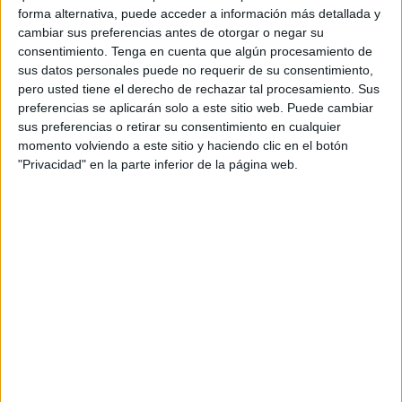
Del suceso se ha hecho eco el medio ar.hibapress.com,
forma alternativa, puede acceder a información más detallada y
que también ha detallado algunas informaciones al
cambiar sus preferencias antes de otorgar o negar su
consentimiento.
Tenga en cuenta que algún procesamiento de
respecto.
sus datos personales puede no requerir de su consentimiento,
pero usted tiene el derecho de rechazar tal procesamiento. Sus
Según los datos disponibles, los pasajeros se
preferencias se aplicarán solo a este sitio web. Puede cambiar
sorprendieron al notar una entrada de agua en el interior
sus preferencias o retirar su consentimiento en cualquier
del yate, lo que provocó su hundimiento en poco tiempo.
momento volviendo a este sitio y haciendo clic en el botón
"Privacidad" en la parte inferior de la página web.
El rescate llevado a cabo
Una unidad marítima
que se encontraba cerca del lugar
intervino rápidamente y logró
rescatar a todos los
pasajeros
, trasladándolos sanos y salvos a tierra firme, sin
que se registraran pérdidas humanas.
La Gendarmería Real inició una investigación exhaustiva
para determinar las causas del incidente, especialmente
ante la circulación de informaciones que indican que el