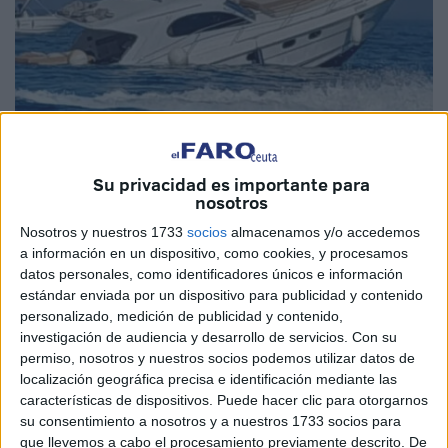
Su privacidad es importante para
nosotros
Foto: ar.hibapress.com
Nosotros y nuestros 1733
socios
almacenamos y/o accedemos
a información en un dispositivo, como cookies, y procesamos
datos personales, como identificadores únicos e información
estándar enviada por un dispositivo para publicidad y contenido
La
costa frente a la residencia real en M'diq (Rincón),
personalizado, medición de publicidad y contenido,
concretamente frente a la playa de Oued Asmir, fue
investigación de audiencia y desarrollo de servicios.
Con su
permiso, nosotros y nuestros socios podemos utilizar datos de
escenario del
hundimiento de un
yate de lujo
que había
localización geográfica precisa e identificación mediante las
zarpado del puerto Marina Smir
con 14 personas a bordo
características de dispositivos. Puede hacer clic para otorgarnos
en un paseo marítimo recreativo.
su consentimiento a nosotros y a nuestros 1733 socios para
que llevemos a cabo el procesamiento previamente descrito. De