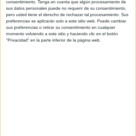
consentimiento.
Tenga en cuenta que algún procesamiento de
El buque utiliza el arte tradicional de caña y línea de mano
sus datos personales puede no requerir de su consentimiento,
pero usted tiene el derecho de rechazar tal procesamiento. Sus
y cuenta con un cupo de ocho toneladas para faenar en
preferencias se aplicarán solo a este sitio web. Puede cambiar
aguas del Estrecho. El buque comenzará la pesca del atún
sus preferencias o retirar su consentimiento en cualquier
rojo a partir del próximo 15 de julio sin orden de veda. Una
momento volviendo a este sitio y haciendo clic en el botón
vez que complete el cupo de 8.000 kilos asignado tendrá
"Privacidad" en la parte inferior de la página web.
que cerrar la temporada de capturas.
Cierre del cerco
Por su parte, la Comisión Europea ha adelantado en
cuatro días el final la temporada de la pesca del atún rojo
en el Mediterráneo y Atlántico para la flota de cerco de
España, Francia e Italia. Desde el pasado jueves ya está
protegido el animal, cuya temporada de captura para el
arte de cerco empezó el 16 de mayo.
En el caso de España, Bruselas ha tomado la decisión al
constatar que faltaba muy poco para sobrepasar las