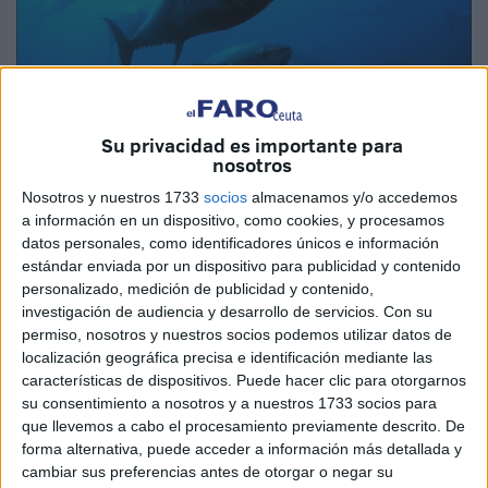
Su privacidad es importante para
nosotros
Nosotros y nuestros 1733
socios
almacenamos y/o accedemos
a información en un dispositivo, como cookies, y procesamos
datos personales, como identificadores únicos e información
estándar enviada por un dispositivo para publicidad y contenido
El buque cuenta con un cupo de ocho toneladas, a partir
personalizado, medición de publicidad y contenido,
del 15 de julio, del animal protegido.
investigación de audiencia y desarrollo de servicios.
Con su
permiso, nosotros y nuestros socios podemos utilizar datos de
Uno de los quince barcos que conforman la flota pesquera
localización geográfica precisa e identificación mediante las
características de dispositivos. Puede hacer clic para otorgarnos
de Ceuta tiene un cupo autorizado para la pesca del atún
su consentimiento a nosotros y a nuestros 1733 socios para
rojo, un animal que ha sido centro de la lucha
que llevemos a cabo el procesamiento previamente descrito. De
conservacionista al encontrarse su población mermada en
forma alternativa, puede acceder a información más detallada y
el Mediterráneo por la sobrepesca.
cambiar sus preferencias antes de otorgar o negar su