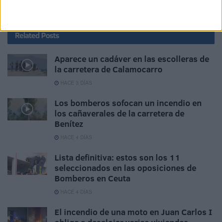
Tags:
Bomberos
En la piel
Related
Posts
Aparece un cadáver en las escolleras de
la carretera de Calamocarro
HACE 3 DÍAS
Los bomberos sofocan un incendio en
los cañaverales de la carretera de
Benítez
HACE 4 DÍAS
Lista definitiva: estos son los 11
seleccionados en las oposiciones de
Bomberos en Ceuta
HACE 4 DÍAS
El incendio de una moto en Juan Carlos I