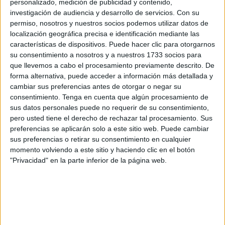
personalizado, medición de publicidad y contenido,
por los efectivos que acaban de entrar, a las ocho de la
investigación de audiencia y desarrollo de servicios.
Con su
mañana: “Si falta presión en una manguera, si falla un
permiso, nosotros y nuestros socios podemos utilizar datos de
localización geográfica precisa e identificación mediante las
monitor eléctrico, si una rueda flojea, si… todo se revisa y
características de dispositivos. Puede hacer clic para otorgarnos
se arregla”, cuenta Gutiérrez, quien dirige, precisamente, la
su consentimiento a nosotros y a nuestros 1733 socios para
reunión de primera hora, previa al desayuno común.
que llevemos a cabo el procesamiento previamente descrito. De
forma alternativa, puede acceder a información más detallada y
Alrededor del sargento, sentado en un despacho de una
cambiar sus preferencias antes de otorgar o negar su
primera planta iluminada por la claridad del abril caballa,
consentimiento.
Tenga en cuenta que algún procesamiento de
sus datos personales puede no requerir de su consentimiento,
escuchan con suma atención, si bien no rechazan la
pero usted tiene el derecho de rechazar tal procesamiento. Sus
posibilidad de gastar una broma, prueba del sano
preferencias se aplicarán solo a este sitio web. Puede cambiar
ambiente que reina en el Cuerpo, los efectivos que
sus preferencias o retirar su consentimiento en cualquier
componen el turno de la mañana. Están, por ejemplo,
momento volviendo a este sitio y haciendo clic en el botón
"Privacidad" en la parte inferior de la página web.
Javier Guzmán, Antonio Campaña, Gonzalo Sanz, Antonio
Luque, Juan Luis Arnet o Iván García, quien repetiría turno
nocturno en la siguiente visita del decano, un sábado
madruga, y estando entonces acompañado por otros
compañeros: Paco Méndez, José Antonio Pérez, Arturo