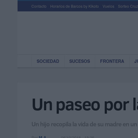
Contacto
Horarios de Barcos by Kikoto
Vuelos
Sorteo Cruz
SOCIEDAD
SUCESOS
FRONTERA
J
Un paseo por l
Un hijo recopila la vida de su madre en un 
Por
M.A.
06/10/2018 - 18:35