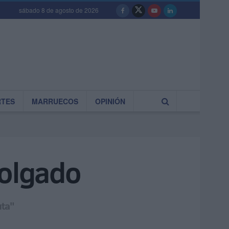
sábado 8 de agosto de 2026
RTES
MARRUECOS
OPINIÓN
Holgado
uta"