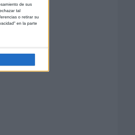
esamiento de sus
echazar tal
erencias o retirar su
vacidad" en la parte