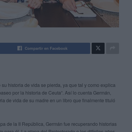
Compartir en Facebook
su historia de vida se pierda, ya que tal y como explica
 paseo por la historia de Ceuta”. Así lo cuenta Germán,
ria de vida de su madre en un libro que finalmente tituló
a de la II República, Germán fue recuperando historias
 para él. La etapa del Protectorado o los difíciles años