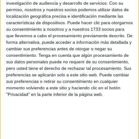
El joven discípulo de ajedrez estará acompañado por uno
investigación de audiencia y desarrollo de servicios.
Con su
de los mejores jugadores de nuestra ciudad,
Luis Mena
,
permiso, nosotros y nuestros socios podemos utilizar datos de
que será su entrenador y acompañante, ya que Jorge es
localización geográfica precisa e identificación mediante las
características de dispositivos. Puede hacer clic para otorgarnos
un menor de edad. Este chaval ya ha representado en
su consentimiento a nosotros y a nuestros 1733 socios para
varias ocasiones a Ceuta y por lo tanto sabe a lo que va, a
que llevemos a cabo el procesamiento previamente descrito. De
dejar el
pabellón caballa lo más alto posible
y además
forma alternativa, puede acceder a información más detallada y
exportar el gen caballa sobre los escaques de todos los
cambiar sus preferencias antes de otorgar o negar su
consentimiento.
Tenga en cuenta que algún procesamiento de
rincones este país.
sus datos personales puede no requerir de su consentimiento,
pero usted tiene el derecho de rechazar tal procesamiento. Sus
“Está muy contento nuestro querido Jorge por este nuevo
preferencias se aplicarán solo a este sitio web. Puede cambiar
envite y además muy
ilusionado por dar todo el
sus preferencias o retirar su consentimiento en cualquier
potencial que ya tenemos constancia que tiene
”,
momento volviendo a este sitio y haciendo clic en el botón
comentan desde la
Federación de Ajedrez de Ceuta
.
"Privacidad" en la parte inferior de la página web.
“
Desde nuestra parte le damos todo el cariño y la
suerte posible
para que nuestro jugador de ajedrez pueda
darnos muchas alegrías en este nuevo Campeonato de
España que se celebrará en Vícar”, añaden.