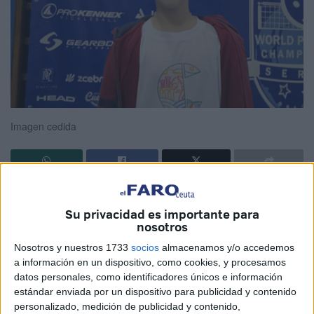
Imagen cedida
Este próximo lunes 14 de julio uno de los jugadores de
ajedrez más prometedores de Ceuta,
Jorge Mena
Su privacidad es importante para
nosotros
Lorente
, va a dirigirse a la Península, más en concreto a
la ciudad almeriense de Vícar, para disputar el
Nosotros y nuestros 1733
socios
almacenamos y/o accedemos
a información en un dispositivo, como cookies, y procesamos
Campeonato de España Sub-14
, en la modalidad de
datos personales, como identificadores únicos e información
partidas lentas.
estándar enviada por un dispositivo para publicidad y contenido
personalizado, medición de publicidad y contenido,