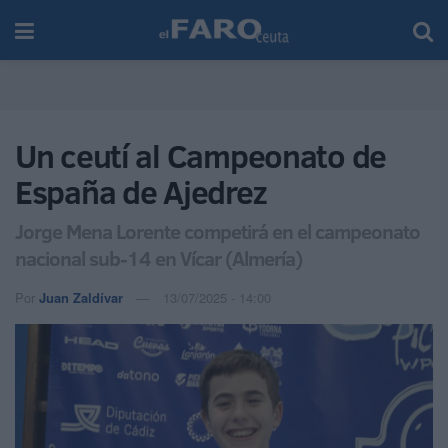
Un ceutí al Campeonato de
España de Ajedrez
Jorge Mena Lorente competirá en el campeonato
nacional sub-14 en Vícar (Almería)
Por
Juan Zaldívar
13/07/2025 - 14:00