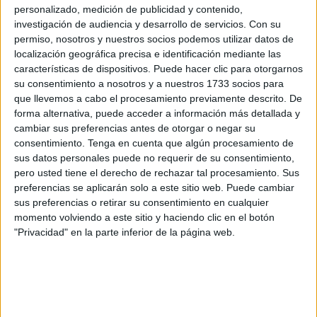
Este grupo, conocido por reunir a
nostálgicos
de la
personalizado, medición de publicidad y contenido,
generación de EGB (Educación General Básica), ha
investigación de audiencia y desarrollo de servicios.
Con su
puesto el foco en este histórico establecimiento,
permiso, nosotros y nuestros socios podemos utilizar datos de
localización geográfica precisa e identificación mediante las
recordando a todos los miembros la importancia de las
características de dispositivos. Puede hacer clic para otorgarnos
pequeñas
tiendas de barrio
que han marcado la vida de
su consentimiento a nosotros y a nuestros 1733 socios para
muchos.
que llevemos a cabo el procesamiento previamente descrito. De
forma alternativa, puede acceder a información más detallada y
Ubicado en la calle González de la Vega, Ultramarinos
cambiar sus preferencias antes de otorgar o negar su
Fidel es uno de los comercios más antiguos del centro,
consentimiento.
Tenga en cuenta que algún procesamiento de
sus datos personales puede no requerir de su consentimiento,
con una historia rica y diversa. Sus orígenes se remontan a
pero usted tiene el derecho de rechazar tal procesamiento. Sus
varias décadas atrás, comenzando su andadura como una
preferencias se aplicarán solo a este sitio web. Puede cambiar
sastrería.
sus preferencias o retirar su consentimiento en cualquier
momento volviendo a este sitio y haciendo clic en el botón
“Hay que ser comerciante y luchar.
"Privacidad" en la parte inferior de la página web.
Poner calidad, buen precio y tener
amabilidad y educación"