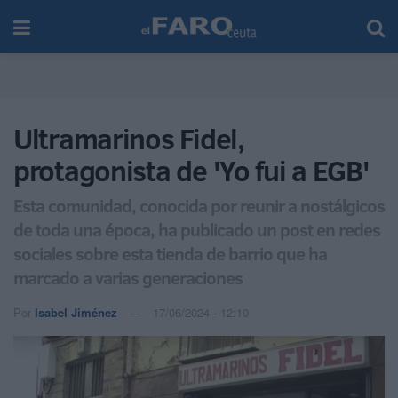
Ultramarinos Fidel,
protagonista de 'Yo fui a EGB'
Esta comunidad, conocida por reunir a nostálgicos
de toda una época, ha publicado un post en redes
sociales sobre esta tienda de barrio que ha
marcado a varias generaciones
Por
Isabel Jiménez
17/06/2024 - 12:10