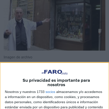
Imagen de archivo
Su privacidad es importante para
Ultramarinos Fidel
, un emblema del pasado en el
nosotros
presente. Recientemente, este establecimiento de Ceuta
Nosotros y nuestros 1733
socios
almacenamos y/o accedemos
con solera ha sido el protagonista de un entrañable post
a información en un dispositivo, como cookies, y procesamos
en las redes sociales de la comunidad
‘Yo fui a EGB’.
datos personales, como identificadores únicos e información
estándar enviada por un dispositivo para publicidad y contenido