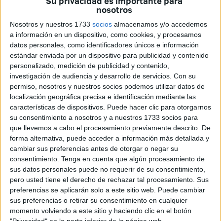
Su privacidad es importante para
Ya fueron sentenciados a
22 años y medio de prisión
por
nosotros
ejecutar
el crimen del cabo de Regulares
, Dris Amar,
Nosotros y nuestros 1733
socios
almacenamos y/o accedemos
cuando este martes
han aceptado otra condena
por
a información en un dispositivo, como cookies, y procesamos
intentar matar a dos
policías y una más por
allanamiento
datos personales, como identificadores únicos e información
de morada.
estándar enviada por un dispositivo para publicidad y contenido
personalizado, medición de publicidad y contenido,
Así, justo
después de reconocer su implicación en una
investigación de audiencia y desarrollo de servicios.
Con su
doble tentativa de homicidio
, por la que la Audiencia les
permiso, nosotros y nuestros socios podemos utilizar datos de
localización geográfica precisa e identificación mediante las
va a imponer 11 años y 3 meses de cárcel cuando recoja
características de dispositivos. Puede hacer clic para otorgarnos
negro sobre blanco el reconocimiento alcanzado (no se
su consentimiento a nosotros y a nuestros 1733 socios para
puede dictar sentencia in voce ya que lo impide las penas
que llevemos a cabo el procesamiento previamente descrito. De
solicitadas),
han aceptado otra condena por
forma alternativa, puede acceder a información más detallada y
cambiar sus preferencias antes de otorgar o negar su
allanamiento de morada
.
consentimiento.
Tenga en cuenta que algún procesamiento de
sus datos personales puede no requerir de su consentimiento,
Qué hicieron en la madrugada del
pero usted tiene el derecho de rechazar tal procesamiento. Sus
preferencias se aplicarán solo a este sitio web. Puede cambiar
10 de octubre de 2022
sus preferencias o retirar su consentimiento en cualquier
momento volviendo a este sitio y haciendo clic en el botón
Así, H.M.A., alias ‘Castaña’, y A.D.A., conocido como