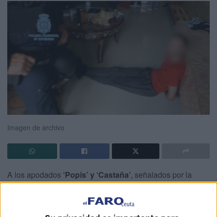
Imagen de archivo
A los apodados
‘Popis’ y ‘Castaña’
, señalados por la
UDYCO de Ceuta como
miembros del cartel del Ángulo
,
les llueven las condenas.