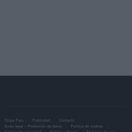
Grupo Faro
Publicidad
Contacto
Aviso legal – Protección de datos
Política de cookies
Política de privacidad
Política editorial
Términos de uso