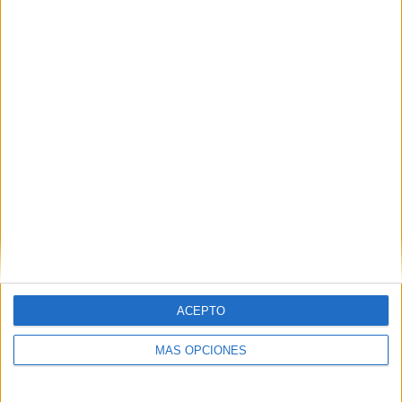
Ya están los tres juzgados.
El primero, por el crimen
, con
sentencia incluida que condena a ‘Popis’, ‘Castaña’,
‘Colombo’ y ‘Monito’.
El segundo por intentar matar a dos policías
, que ya
tiene un acuerdo judicial que solo tiene que ser recogido
en sentencia. Y ahora este, que sí tiene resolución firme, y
es por
allanamiento de morada.
ACEPTO
MÁS OPCIONES