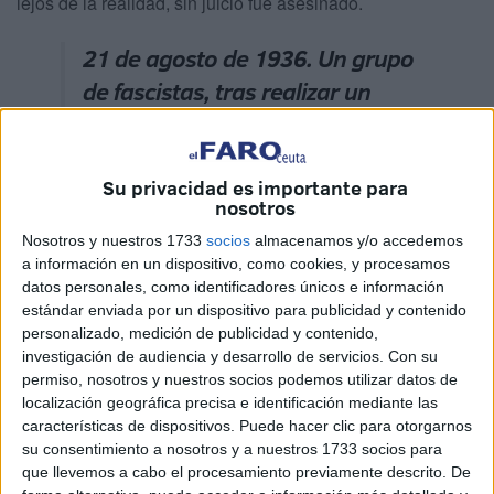
lejos de la realidad, sin juicio fue asesinado.
21 de agosto de 1936.
Un grupo
de fascistas, tras realizar un
macabro listado, suben a sus
automóviles, se aseguran antes,
de cargar bien sus pistolas y se
Su privacidad es importante para
nosotros
dirigen hacia la prisión de García
Nosotros y nuestros 1733
socios
almacenamos y/o accedemos
Aldave
a información en un dispositivo, como cookies, y procesamos
datos personales, como identificadores únicos e información
Todas las sacas como la llevada a cabo sobre el doctor y
estándar enviada por un dispositivo para publicidad y contenido
sus seis compañeros recorren una trágica rutina. Tras
personalizado, medición de publicidad y contenido,
investigación de audiencia y desarrollo de servicios.
Con su
entrar en la celda leen varios nombres y les comunican
permiso, nosotros y nuestros socios podemos utilizar datos de
que van a ser trasladados a declarar. Según una entrevista
localización geográfica precisa e identificación mediante las
personal, muchos años después, con un testigo de estas
características de dispositivos. Puede hacer clic para otorgarnos
sacas, me aseguró que cuando llegaban las patrullas y
su consentimiento a nosotros y a nuestros 1733 socios para
que llevemos a cabo el procesamiento previamente descrito. De
leían los nombres para que salieran al patio tenían