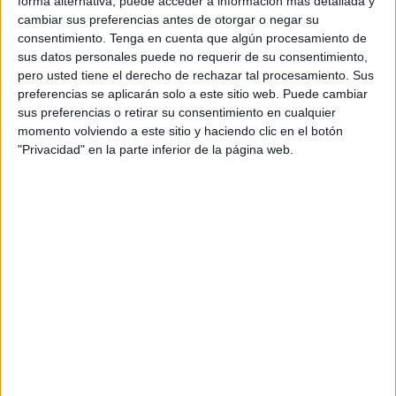
forma alternativa, puede acceder a información más detallada y
decidido los detenidos que el designado no opusiera
cambiar sus preferencias antes de otorgar o negar su
resistencia, ya que podrían comenzar a disparar o llevarse
consentimiento.
Tenga en cuenta que algún procesamiento de
a otros que no habían sido nombrados.
sus datos personales puede no requerir de su consentimiento,
pero usted tiene el derecho de rechazar tal procesamiento. Sus
preferencias se aplicarán solo a este sitio web. Puede cambiar
sus preferencias o retirar su consentimiento en cualquier
Fueron siete los nombrados, el director del diario
momento volviendo a este sitio y haciendo clic en el botón
republicano Hoy, Gaudencio Martín García; el funcionario
"Privacidad" en la parte inferior de la página web.
municipal Francisco González Raposo, destacado
militante del PSOE y UGT, el practicante Tomás Fernández
Hernández; el capitán de Infantería Alfredo Arderius
Perales, trasladado desde Chauen; el oficial de Telégrafos
y abogado Jesús Arinés López; el concejal del PSOE y
propietario de una prestigiosa sastrería Manuel Pascual
Abad y el joven médico Enrique Santiago Araujo.
Acabaron con la vida de un médico joven, 27 años, lleno
de ilusiones y planes para el futuro. Enrique Santiago
Araujo, acabaron con su vida, pero no con su memoria y