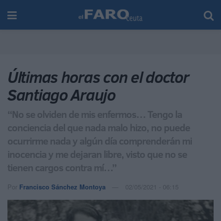
Últimas horas con el doctor
Santiago Araujo
“No se olviden de mis enfermos… Tengo la
conciencia del que nada malo hizo, no puede
ocurrirme nada y algún día comprenderán mi
inocencia y me dejaran libre, visto que no se
tienen cargos contra mí…”
Por
Francisco Sánchez Montoya
02/05/2021 - 06:15