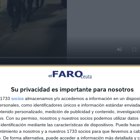
oportunidad
de agradecer este gesto, consciente de que
stituciones y ciudadanía. Para ellos, se trata de un
Su privacidad es importante para nosotros
 las tradiciones.
s 1733
socios
almacenamos y/o accedemos a información en un disposit
sonales, como identificadores únicos e información estándar enviada 
ntenido personalizado, medición de publicidad y contenido, investigaci
os.
Con su permiso, nosotros y nuestros socios podemos utilizar datos 
identificación mediante las características de dispositivos. Puede hacer
ntimiento a nosotros y a nuestros 1733 socios para que llevemos a ca
. De forma alternativa, puede acceder a información más detallada y 