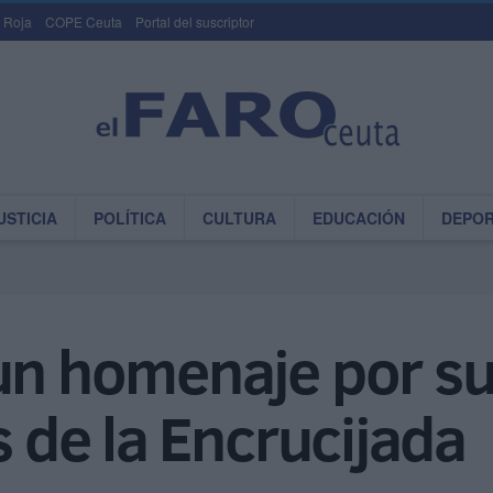
 Roja
COPE Ceuta
Portal del suscriptor
USTICIA
POLÍTICA
CULTURA
EDUCACIÓN
DEPO
un homenaje por su
s de la Encrucijada