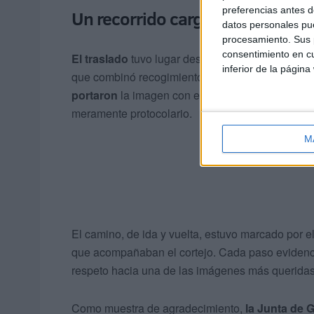
preferencias antes d
Un recorrido cargado de simbol
datos personales pue
procesamiento. Sus p
consentimiento en cu
El traslado
tuvo lugar desde la Parroquia de San 
inferior de la página
que combinó recogimiento y
solemnidad
. A lo l
portaron
la imagen con evidente
orgullo
, demos
meramente protocolario.
M
El camino, de ida y vuelta, estuvo marcado por e
que acompañaban el cortejo. Cada paso evidencia
respeto hacia una de las imágenes más querida
Como muestra de agradecimiento,
la Junta de 