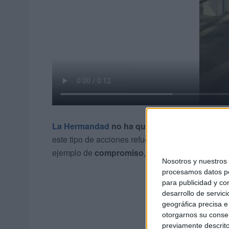
La Hermandad
no ha querido dejar pasar la 
este tipo de acciones refuerzan los lazos entre in
ejemplo de
compromiso
,
respeto
y cercanía con
Nosotros y nuestro
procesamos datos per
para publicidad y co
desarrollo de servici
geográfica precisa e 
otorgarnos su conse
previamente descrito