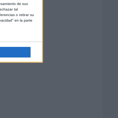
esamiento de sus
echazar tal
erencias o retirar su
vacidad" en la parte