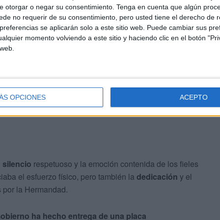
e otorgar o negar su consentimiento.
Tenga en cuenta que algún proc
ismo
de no requerir de su consentimiento, pero usted tiene el derecho de r
referencias se aplicarán solo a este sitio web. Puede cambiar sus pref
alquier momento volviendo a este sitio y haciendo clic en el botón "Pri
José hasta la iglesia de Santa Teresa, en un itinerario
 web.
argo de todo el recorrido,
los agentes de la Policía Local
trando una implicación que fue más allá de lo
ÁS OPCIONES
ACEPTO
l
silencio
respetuoso y la emoción contenida de los fieles
ba el esfuerzo físico, pero también la
dedicación
y el
s por la Hermandad.
Gobierno ha hecho entrega de una placa