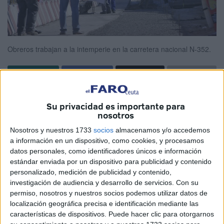
Obreros trabajan a la intemperie en la carretera nacional N-352.
Su privacidad es importante para
La central advierte de que denunciará
nosotros
ante Inspección de Trabajo al sospechar
Nosotros y nuestros 1733
socios
almacenamos y/o accedemos
de irregularidade.
a información en un dispositivo, como cookies, y procesamos
datos personales, como identificadores únicos e información
estándar enviada por un dispositivo para publicidad y contenido
La Federación de Industria, Construcción y Agro de UGT
personalizado, medición de publicidad y contenido,
Ceuta (FICA-UGT) denunciará ante la Inspección de
investigación de audiencia y desarrollo de servicios.
Con su
Trabajo cualquier irregularidad que detecte en el
permiso, nosotros y nuestros socios podemos utilizar datos de
cumplimiento del calendario por la Feria. Liasin Ahmed, su
localización geográfica precisa e identificación mediante las
características de dispositivos. Puede hacer clic para otorgarnos
responsable, explicó que del lunes 31 de julio al sábado 5