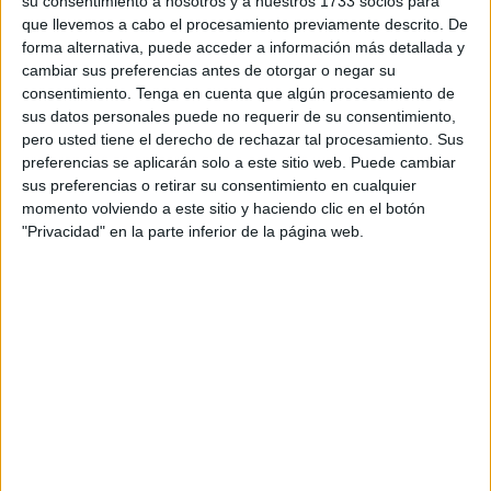
su consentimiento a nosotros y a nuestros 1733 socios para
de agosto son días festivos en el sector y, por tanto, no se
que llevemos a cabo el procesamiento previamente descrito. De
trabaja. En el caso del sector del metal, la reducción de
forma alternativa, puede acceder a información más detallada y
jornada por las Fiestas Patronales será de una hora diaria.
cambiar sus preferencias antes de otorgar o negar su
consentimiento.
Tenga en cuenta que algún procesamiento de
Sin embargo, lamentó este portavoz, tiene conocimiento
sus datos personales puede no requerir de su consentimiento,
pero usted tiene el derecho de rechazar tal procesamiento. Sus
de que algunas empresas con plantillas inferiores a los
preferencias se aplicarán solo a este sitio web. Puede cambiar
seis efectivos pretenden poner inconvenientes a sus
sus preferencias o retirar su consentimiento en cualquier
trabajadores para descansar el día 31 pese a que esté
momento volviendo a este sitio y haciendo clic en el botón
recogido en el convenio laboral 2016-2017, concretó
"Privacidad" en la parte inferior de la página web.
Ahmed. “Vamos a estar pendientes”, advirtió el
representante de FICA-UGT Ceuta.
Por otra parte, Ahmed adelantó que la intención de su
central es la de proponer el establecimiento del
denominado horario de verano puesto que los
trabajadores de la construcción se ven muy afectados en
las fechas estivales por las altas temperaturas que pueden
alcanzar los termómetros en la ciudad autónoma.