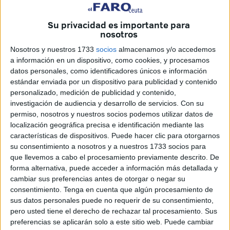
este miércoles para expresar “su más firme condena y
profundo rechazo ante la
agresión sexual
sufrida
por una
Su privacidad es importante para
trabajadora social
en el desempeño de sus funciones”
en
nosotros
el centro de acogida de menores La Fuente
.
Nosotros y nuestros 1733
socios
almacenamos y/o accedemos
a información en un dispositivo, como cookies, y procesamos
Asimismo, se ha manifestado
ante la agresión sufrida
datos personales, como identificadores únicos e información
por dos vigilantes de seguridad
que intervinieron para
estándar enviada por un dispositivo para publicidad y contenido
protegerla.
personalizado, medición de publicidad y contenido,
investigación de audiencia y desarrollo de servicios.
Con su
El pronunciamiento lo han hecho a través de un
permiso, nosotros y nuestros socios podemos utilizar datos de
localización geográfica precisa e identificación mediante las
comunicado de prensa en el que han señalado que “estos
características de dispositivos. Puede hacer clic para otorgarnos
hechos,
absolutamente intolerables
, suponen un
su consentimiento a nosotros y a nuestros 1733 socios para
atentado no solo contra la dignidad y la integridad de
que llevemos a cabo el procesamiento previamente descrito. De
quienes los han sufrido, sino también contra todo el
forma alternativa, puede acceder a información más detallada y
cambiar sus preferencias antes de otorgar o negar su
personal que presta
servicios públicos esenciales
,
consentimiento.
Tenga en cuenta que algún procesamiento de
muchas veces en condiciones de vulnerabilidad y riesgo”.
sus datos personales puede no requerir de su consentimiento,
pero usted tiene el derecho de rechazar tal procesamiento. Sus
Ante lo ocurrido, desde FeSMC-UGT Ceuta han querido
preferencias se aplicarán solo a este sitio web. Puede cambiar
hacer hincapié en “
nuestra solidaridad total con la